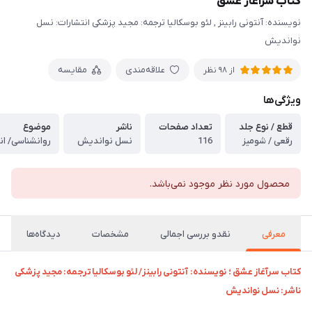
کتاب سرآغاز عشق
نویسنده: آنتونی رابینز , لئو بوسکالیا ترجمه: مجید پزشکی انتشارات: نسل
نواندیش
علاقه‌مندی
مقایسه
از
98
نظر
ویژگی‌ها
قطع / نوع جلد
تعداد صفحات
ناشر
موضوع
رقعی / شومیز
116
نسل نواندیش
روانشناسی/ ا
محصول مورد نظر موجود نمی‌باشد.
معرفی
نقدو بررسی اجمالی
مشخصات
دیدگاه‌ها
کتاب سرآغاز عشق ؛
نویسنده: آنتونی رابینز/ لئو بوسکالیا
ترجمه: مجید پزشکی
ناشر: نسل نواندیش