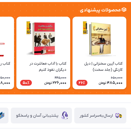
🎲 محصولات پیشنهادی
کتاب آیین سخنرانی | دیل
کتاب با آداب معاشرت در
کتاب ر
کارنگی (جلد سخت)
دیگران نفوذ کنیم
50,000
445,000
650,000
98,000
226,000
485,000
50٪
26٪
تومان
تومان
ارسال‌به‌سراسر کشور
پشتیبانی آسان و پاسخگو