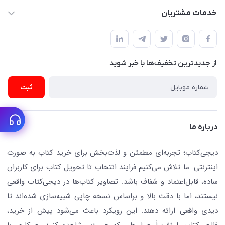
dgketab4@gmail.ir
کتاب (دسته‌بندی)
خدمات مشتریان
دفتر مرکزی: تهران.میدان‌انقلاب، کارگر جنوبی، وحید نظری. روبروی
فروشگاه
راهنما
پلیس امنیت .پلاک 150 (🚷 فروش فقط به صورت آنلاین)
ناشران همکار
پیگیری سفارشات
نویسندگان و مترجمان
از جدید‌ترین تخفیف‌ها با‌ خبر شوید
رهگیری مرسولات پستی
لوازم التحریر
ارسال تیکت پشتیبانی
ثبت
تجهیزات آموزشی و کمک آموزشی
حریم خصوصی
کافه دیجی کتاب
تماس با ما
درباره ما
جستجو در سایت
درباره ما
کتابیاب
دیجی‌کتاب؛ تجربه‌ای مطمئن و لذت‌بخش برای خرید کتاب به صورت
اینترنتی. ما تلاش می‌کنیم فرایند انتخاب تا تحویل کتاب برای کاربران
ساده، قابل‌اعتماد و شفاف باشد. تصاویر کتاب‌ها در دیجی‌کتاب واقعی
نیستند، اما با دقت بالا و براساس نسخه چاپی شبیه‌سازی شده‌اند تا
دیدی واقعی ارائه دهند. این رویکرد باعث می‌شود پیش از خرید،