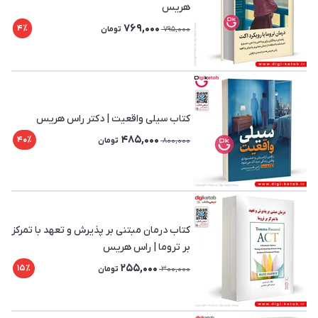
هریس
769,000
4٪
795,000
تومان
کتاب سیلی واقعیت | دکتر راس هریس
485,000
40٪
800,000
تومان
کتاب درمان مبتنی بر پذیرش و تعهد با تمرکز
بر تروما | راس هریس
255,000
15٪
300,000
تومان