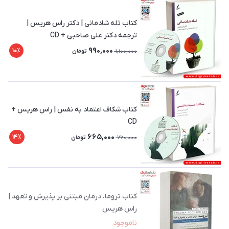
کتاب تله شادمانی | دکتر راس هریس |
ترجمه دکتر علی صاحبی + CD
990,000
10٪
1,100,000
تومان
کتاب شکاف اعتماد به نفس | راس هریس +
CD
665,000
14٪
770,000
تومان
کتاب تروما، درمان مبتنی بر پذیرش و تعهد‏‫ |
راس هریس
ناموجود