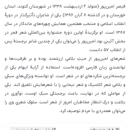
قیصر امین‌پور (متولد ۲ اردیبهشت ۱۳۳۸ در شهرستان گتوند، استان
خوزستان و در گذشته ۸ آبان ۱۳۸۶) یکی از شاعرانِ تأثیرگذار در دورهٔ
انقلاب اسلامی و منتخب هفتمین همایشِ چهره‌های ماندگار در سال
۱۳۸۷ است. او برگزیدهٔ اولین دوره جشنواره بین‌المللی شعر فجر در
بخشِ آئینی بود.امین‌پور را می‌توان یکی از چندین شاعر برجستهٔ پس
از انقلاب ۵۷ دانست.
شعرهای امین‌پور از حیثِ بلاغی ارزشمند بوده و بر ظرفیت‌ها و
توانمندیِ زبان فارسی افزوده‌است. استفاده از آرایهٔ ایهام یکی از
برجسته‌ترین شگردهای او در شعر است. او توانسته ویژگی‌های سبکی
و بلاغی شعر کلاسیک و شعر نیمایی را با شعرهایش تلفیق کند. یکی
از عواملی که در نهایت، باعث برجستگی سبکِ اوست، نوآوری در
بلاغت و درکِ انتظارِ مخاطبان امروز از شعر است. سلوکِ شعریِ وی را
می‌توان همدردی با مردم توصیف کرد.