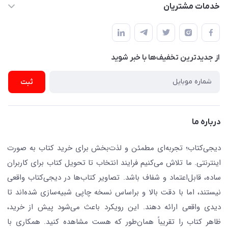
کتاب (دسته‌بندی)
خدمات مشتریان
دفتر مرکزی: تهران.میدان‌انقلاب، کارگر جنوبی، وحید نظری. روبروی
فروشگاه
راهنما
پلیس امنیت .پلاک 150 (🚷 فروش فقط به صورت آنلاین)
ناشران همکار
پیگیری سفارشات
نویسندگان و مترجمان
از جدید‌ترین تخفیف‌ها با‌ خبر شوید
رهگیری مرسولات پستی
لوازم التحریر
ارسال تیکت پشتیبانی
ثبت
تجهیزات آموزشی و کمک آموزشی
حریم خصوصی
کافه دیجی کتاب
تماس با ما
درباره ما
جستجو در سایت
درباره ما
کتابیاب
دیجی‌کتاب؛ تجربه‌ای مطمئن و لذت‌بخش برای خرید کتاب به صورت
اینترنتی. ما تلاش می‌کنیم فرایند انتخاب تا تحویل کتاب برای کاربران
ساده، قابل‌اعتماد و شفاف باشد. تصاویر کتاب‌ها در دیجی‌کتاب واقعی
نیستند، اما با دقت بالا و براساس نسخه چاپی شبیه‌سازی شده‌اند تا
دیدی واقعی ارائه دهند. این رویکرد باعث می‌شود پیش از خرید،
ظاهر کتاب را تقریباً همان‌طور که هست مشاهده کنید. همکاری با