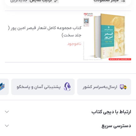
فیلتر محصولات
ترتیب نمایش
:
جدیدترین
کتاب مجموعه کامل اشعار قیصر امین پور (
جلد سخت)
ناموجود
ارسال‌به‌سراسر کشور
پشتیبانی آسان و پاسخگو
ارتباط با دیجی کتاب
021-66483376
دسترسی سریع
dgketab4@gmail.ir