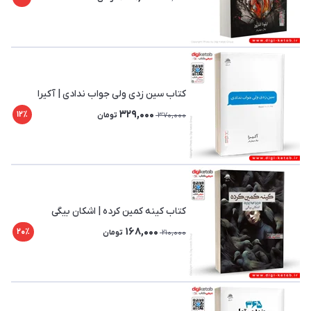
کتاب سین زدی ولی جواب ندادی | آکیرا
329,000
12٪
370,000
تومان
کتاب کینه کمین کرده | اشکان بیگی
168,000
20٪
210,000
تومان