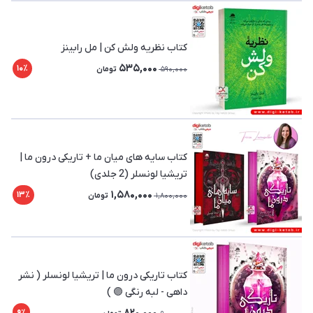
کتاب نظریه ولش کن | مل رابینز
535,000
10٪
590,000
تومان
کتاب سایه های میان ما + تاریکی درون ما |
تریشیا لونسلر (2 جلدی)
1,580,000
13٪
1,800,000
تومان
کتاب تاریکی درون ما | تریشیا لونسلر ( نشر
داهی - لبه رنگی 🟣 )