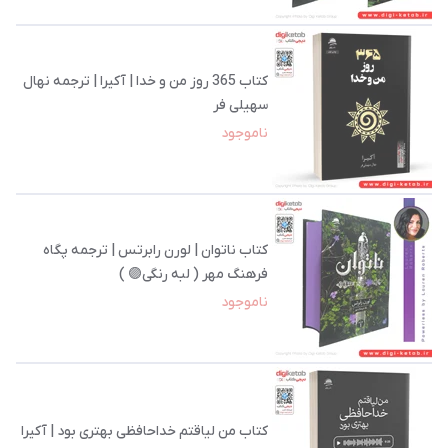
کتاب 365 روز من و خدا | آکیرا | ترجمه نهال
سهیلی فر
ناموجود
کتاب ناتوان | لورن رابرتس | ترجمه پگاه
فرهنگ‌ مهر ( لبه رنگی🟣 )
ناموجود
کتاب من لیاقتم خداحافظی بهتری بود | آکیرا