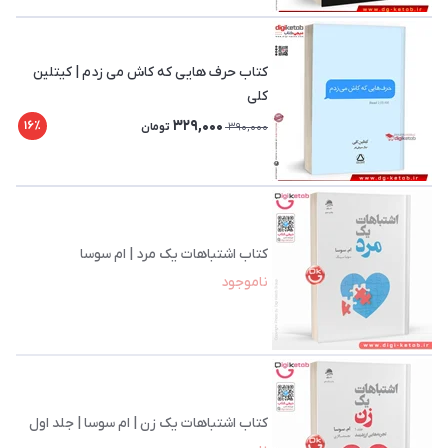
کتاب حرف هایی که کاش می زدم | کیتلین
کلی
329,000
16٪
390,000
تومان
کتاب اشتباهات یک مرد | ام سوسا
ناموجود
کتاب اشتباهات یک زن | ام سوسا | جلد اول