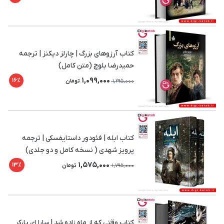
کتاب آرزوهای بزرگ | چارلز دیکنز | ترجمه
حمیدرضا بلوچ (متن کامل)
1,099,000
16٪
1,295,000
تومان
کتاب ابله | فئودور داستایفسکی | ترجمه
پرویز شهدی ( نسخه کامل و دو جلدی)
1,575,000
13٪
1,795,000
تومان
کتاب وقتی که از ماه زاده شد | سارا ای پارکر