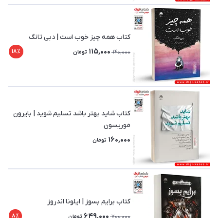
کتاب همه چیز خوب است | دبی تانگ
115,000
18٪
140,000
تومان
کتاب شاید بهتر باشد تسلیم شوید | بایرون
موریسون
160,000
تومان
کتاب برایم بسوز | ایلونا اندروز
649,000
8٪
700,000
تومان