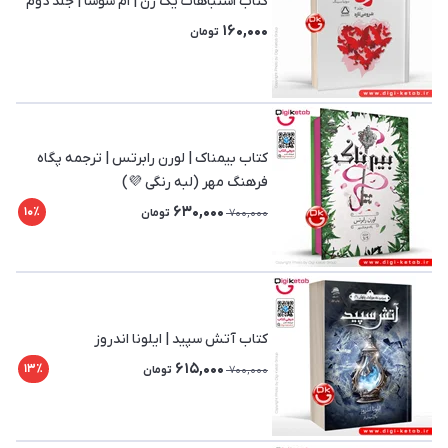
کتاب اشتباهات یک زن | ام سوسا | جلد دوم
160,000
تومان
کتاب بیمناک | لورن رابرتس | ترجمه پگاه
فرهنگ‌ مهر (لبه رنگی 💜)
630,000
10٪
700,000
تومان
کتاب آتش سپید | ایلونا اندروز
615,000
13٪
700,000
تومان