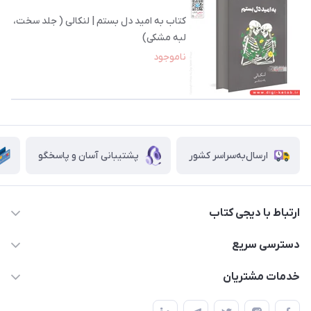
کتاب به امید دل بستم | لنکالی ( جلد سخت،
لبه مشکی)
ناموجود
ارسال‌به‌سراسر کشور
پشتیبانی آسان و پاسخگو
ارتباط با دیجی کتاب
021-66483376
دسترسی سریع
dgketab4@gmail.ir
کتاب (دسته‌بندی)
خدمات مشتریان
دفتر مرکزی: تهران.میدان‌انقلاب، کارگر جنوبی، وحید نظری. روبروی
فروشگاه
راهنما
پلیس امنیت .پلاک 150 (🚷 فروش فقط به صورت آنلاین)