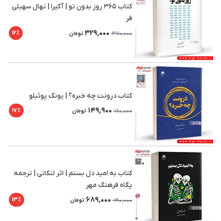
کتاب ۳۶۵ روز بدون تو | آکیرا | نهال سهیلی
فر
329,000
12٪
370,000
تومان
کتاب درونت چه خبره؟ | یونگ پوئبلو
149,900
17٪
180,000
تومان
کتاب به امید دل بستم | اثر لنکانی | ترجمه
پگاه فرهنگ مهر
689,000
13٪
790,000
تومان