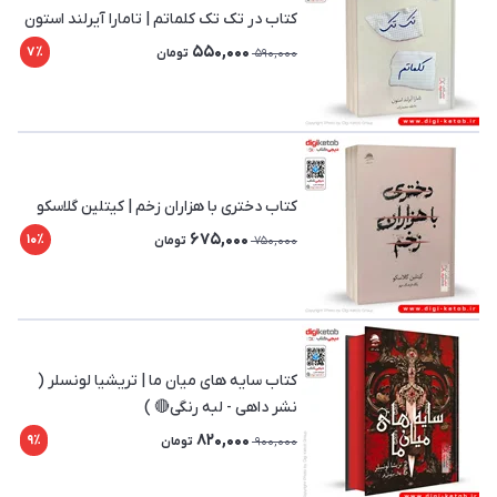
کتاب در تک تک کلماتم | تامارا آیرلند استون
550,000
7٪
590,000
تومان
کتاب دختری با هزاران زخم | کیتلین گلاسکو
675,000
10٪
750,000
تومان
کتاب سایه های میان ما | تریشیا لونسلر (
نشر داهی - لبه رنگی🔴 )
820,000
9٪
900,000
تومان