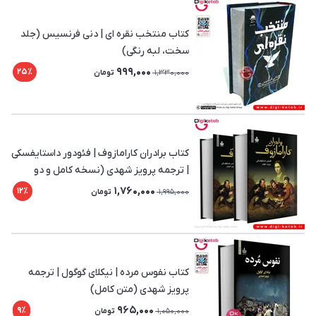
کتاب منتخب نقره‌ ای | دنی فرنسیس (جلد
سخت، لبه رنگی)
999,000
25٪
1,330,000
تومان
کتاب برادران کارامازوف | فئودور داستایفسکی
| ترجمه پرویز شهدی (نسخه کامل و دو
جلدی)
1,760,000
12٪
1,995,000
تومان
کتاب نفوس مرده | نیکلای گوگول | ترجمه
پرویز شهدی (متن کامل)
965,000
9٪
1,050,000
تومان