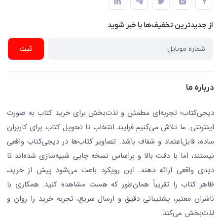
ناشران همکار
پیگیری سفارشات
نویسندگان و مترجمان
از جدید‌ترین تخفیف‌ها با‌ خبر شوید
رهگیری مرسولات پستی
لوازم التحریر
ارسال تیکت پشتیبانی
ثبت
تجهیزات آموزشی و کمک آموزشی
حریم خصوصی
کافه دیجی کتاب
تماس با ما
درباره ما
جستجو در سایت
درباره ما
کتابیاب
دیجی‌کتاب؛ تجربه‌ای مطمئن و لذت‌بخش برای خرید کتاب به صورت
اینترنتی. ما تلاش می‌کنیم فرایند انتخاب تا تحویل کتاب برای کاربران
ساده، قابل‌اعتماد و شفاف باشد. تصاویر کتاب‌ها در دیجی‌کتاب واقعی
نیستند، اما با دقت بالا و براساس نسخه چاپی شبیه‌سازی شده‌اند تا
دیدی واقعی ارائه دهند. این رویکرد باعث می‌شود پیش از خرید،
ظاهر کتاب را تقریباً همان‌طور که هست مشاهده کنید. همکاری با
ناشران معتبر، پشتیبانی دقیق و ارسال سریع، تجربه خرید را روان و
لذت‌بخش می‌کند.