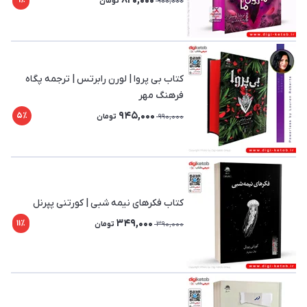
820,000
9٪
900,000
تومان
کتاب بی پروا | لورن رابرتس | ترجمه پگاه
فرهنگ‌ مهر
945,000
5٪
990,000
تومان
کتاب فکرهای نیمه شبی | کورتنی پپرنل
349,000
11٪
390,000
تومان