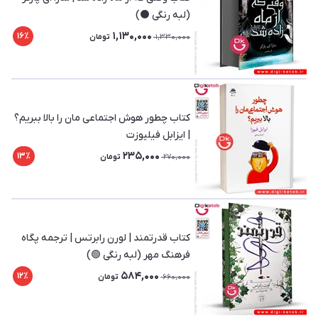
(لبه رنگی ⚫)
1,130,000
16٪
1,330,000
تومان
کتاب چطور هوش اجتماعی مان را بالا ببریم؟
| ایزابل فیلیوزت
235,000
13٪
270,000
تومان
کتاب قدرتمند | لورن رابرتس | ترجمه پگاه
فرهنگ‌ مهر (لبه رنگی 🟢)
584,000
12٪
660,000
تومان