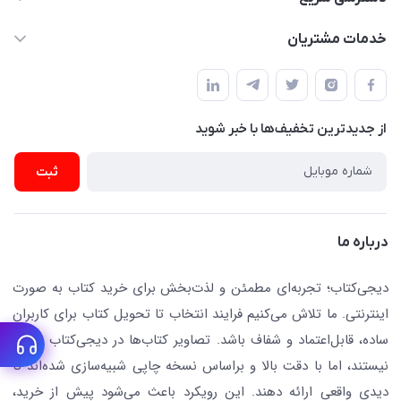
dgketab4@gmail.ir
کتاب (دسته‌بندی)
خدمات مشتریان
دفتر مرکزی: تهران.میدان‌انقلاب، کارگر جنوبی، وحید نظری. روبروی
فروشگاه
راهنما
پلیس امنیت .پلاک 150 (🚷 فروش فقط به صورت آنلاین)
ناشران همکار
پیگیری سفارشات
نویسندگان و مترجمان
از جدید‌ترین تخفیف‌ها با‌ خبر شوید
رهگیری مرسولات پستی
لوازم التحریر
ارسال تیکت پشتیبانی
ثبت
تجهیزات آموزشی و کمک آموزشی
حریم خصوصی
کافه دیجی کتاب
تماس با ما
درباره ما
جستجو در سایت
درباره ما
کتابیاب
دیجی‌کتاب؛ تجربه‌ای مطمئن و لذت‌بخش برای خرید کتاب به صورت
اینترنتی. ما تلاش می‌کنیم فرایند انتخاب تا تحویل کتاب برای کاربران
ساده، قابل‌اعتماد و شفاف باشد. تصاویر کتاب‌ها در دیجی‌کتاب واقعی
نیستند، اما با دقت بالا و براساس نسخه چاپی شبیه‌سازی شده‌اند تا
دیدی واقعی ارائه دهند. این رویکرد باعث می‌شود پیش از خرید،