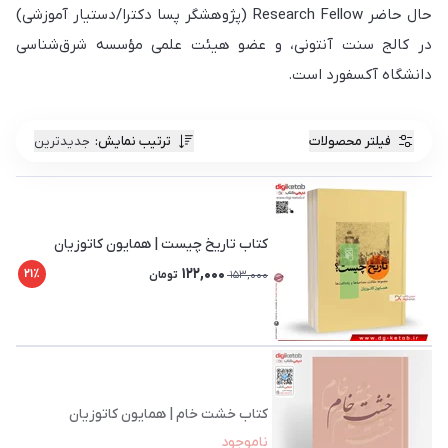
حال حاضر Research Fellow (پژوهشگر پسا دکترا/دستیار آموزشی)
در کالج سنت آنتونی، و عضو هیئت علمی مؤسسه شرق‌شناسی
دانشگاه آکسفورد است.
فیلتر محصولات
ترتیب نمایش
:
جدیدترین
کتاب تاریخ چیست | همایون کاتوزیان
122,000
21٪
153,000
تومان
کتاب خشت خام | همایون کاتوزیان
ناموجود