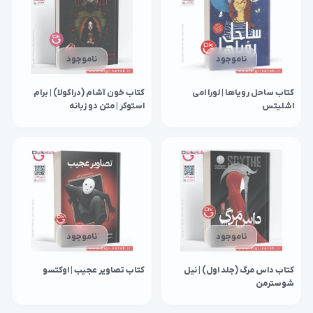
ناموجود
ناموجود
کتاب ساحل رویاها | لورا امی
کتاب خون آشام (دراکولا) | برام
اشلیتس
استوکر | متن دو زبانه
ناموجود
ناموجود
کتاب داس مرگ (جلد اول) | نیل
کتاب تصاویر عجیب | اوکتسو
شوسترمن