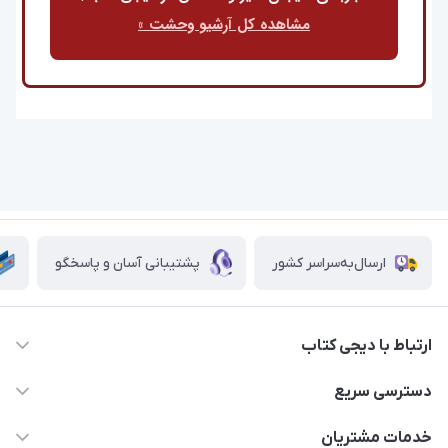
مشاهده کل آرشیو وحشت »
ارسال‌به‌سراسر کشور
پشتیبانی آسان و پاسخگو
ارتباط با دیجی کتاب
021-66483376
دسترسی سریع
dgketab4@gmail.ir
کتاب (دسته‌بندی)
خدمات مشتریان