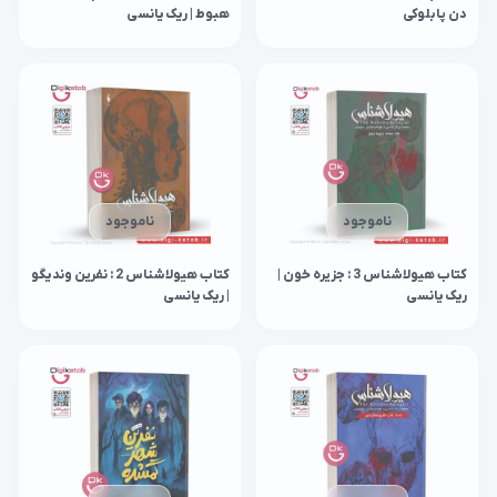
دن پابلوکی
هبوط | ریک یانسی
ناموجود
ناموجود
کتاب هیولاشناس 3 : جزیره خون |
کتاب هیولاشناس 2 : نفرین وندیگو
ریک یانسی
| ریک یانسی