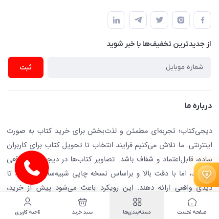
دفتر مرکزی: تهران.میدان‌انقلاب، کارگر جنوبی، وحید نظری. روبروی
فروشگاه
راهنما
پلیس امنیت .پلاک 150 (🚷 فروش فقط به صورت آنلاین)
ناشران همکار
پیگیری سفارشات
نویسندگان و مترجمان
از جدید‌ترین تخفیف‌ها با‌ خبر شوید
رهگیری مرسولات پستی
لوازم التحریر
ارسال تیکت پشتیبانی
ثبت
تجهیزات آموزشی و کمک آموزشی
حریم خصوصی
کافه دیجی کتاب
تماس با ما
درباره ما
جستجو در سایت
درباره ما
کتابیاب
دیجی‌کتاب؛ تجربه‌ای مطمئن و لذت‌بخش برای خرید کتاب به صورت
اینترنتی. ما تلاش می‌کنیم فرایند انتخاب تا تحویل کتاب برای کاربران
ساده، قابل‌اعتماد و شفاف باشد. تصاویر کتاب‌ها در دیجی‌کتاب واقعی
نیستند، اما با دقت بالا و براساس نسخه چاپی شبیه‌سازی شده‌اند تا
دیدی واقعی ارائه دهند. این رویکرد باعث می‌شود پیش از خرید،
ظاهر کتاب را تقریباً همان‌طور که هست مشاهده کنید. همکاری با
صفحه نخست
دسته‌بندی‌ها
سبد خرید
ناحیه کاربری
ناشران معتبر، پشتیبانی دقیق و ارسال سریع، تجربه خرید را روان و