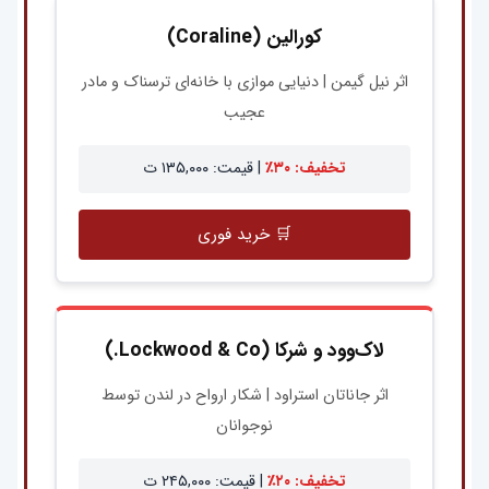
کورالین (Coraline)
اثر نیل گیمن | دنیایی موازی با خانه‌ای ترسناک و مادر
عجیب
تخفیف: ۳۰٪
| قیمت: ۱۳۵,۰۰۰ ت
🛒 خرید فوری
لاک‌وود و شرکا (Lockwood & Co.)
اثر جاناتان استراود | شکار ارواح در لندن توسط
نوجوانان
تخفیف: ۲۰٪
| قیمت: ۲۴۵,۰۰۰ ت