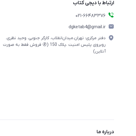
ارتباط با دیجی کتاب
021-66483376
dgketab4@gmail.ir
دفتر مرکزی: تهران.میدان‌انقلاب، کارگر جنوبی، وحید نظری.
روبروی پلیس امنیت .پلاک 150 (🚷 فروش فقط به صورت
آنلاین)
درباره ما