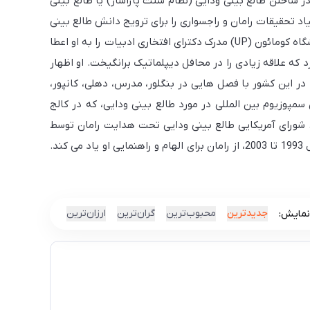
 بود. او در ساختن طالع بینی ودایی (نظام سنت پاراشار) یا طالع بینی
اد تحقیقات رامان و راجسواری را برای ترویج دانش طالع بینی
و واستو شاسترا راه اندازی کرد. در سال 1968، آخیلا بهاراتیا سامسکریتا ساملانا به او مدرک دکترای ادبیات اعطا کرد و در ژوئن 1976 دانشگاه کومائون (UP) مدرک دکترای افتخاری ادبیات را به او اعطا
ان مدرن ارائه کرد که علاقه زیادی را در محافل دیپلماتیک برانگیخت. او اظهار
د تا مطالعه و تمرین طالع بینی ودایی را در این کشور با فصل هایی در بنگلور، مدرس، دهلی، کانپور،
ئه سخنرانی اصلی در اولین سمپوزیوم بین المللی در مورد طالع بینی ودایی، که در کالج
ه. شورای آمریکایی طالع بینی ودایی تحت هدایت رامان توسط
گروهی از آمریکایی ها تأسیس شد تا به گسترش مطالعه طالع بینی هندی در ایالات متحده کمک کند. دیوید فراولی ، رئیس شورا از سال 1993 تا 2003، از رامان برای الهام و راهنمایی او یاد می کند.
جدیدترین
محبوب‌ترین
گران‌ترین
ارزان‌ترین
نمایش: