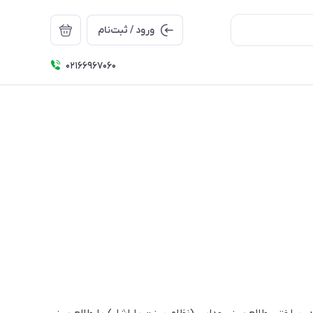
ورود / ثبت‌نام
۰۲۱66967060