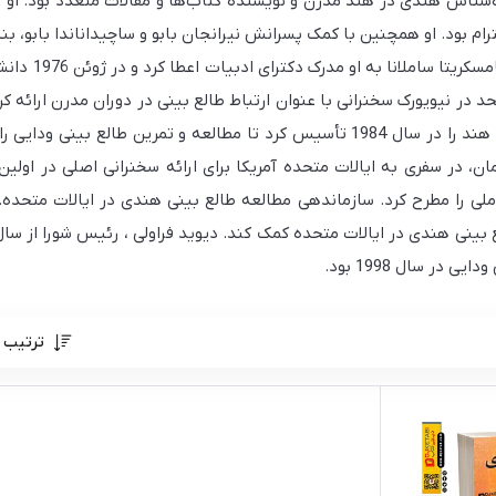
19 دسامبر 1998) یک ستاره‌شناس هندی در هند مدرن و نویسنده کتاب‌ها و مقالات متعدد
م بود. او همچنین با کمک پسرانش نیرانجان بابو و ساچیداناندا بابو، بنی
د که در سال 1970 در سازمان ملل متحد در نیویورک سخنرانی با عنوان ارتباط طالع بینی در دور
داشت که طالع بینی یک علم است .رامان شورای علوم نجومی هند را در سال 1984 تأسیس کر
ندروم، پاتنا و دیگر شهرها تنظیم کند.در اکتبر 1992، رامان، در سفری به ایالات متحده آمریکا برای ارا
اد ملی را مطرح کرد. سازماندهی مطالعه طالع بینی هندی در ایالات متحد
در سال 1998 بود.
ترتیب 