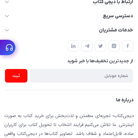
ارتباط با دیجی کتاب
021-66483376
دسترسی سریع
dgketab4@gmail.ir
کتاب (دسته‌بندی)
خدمات مشتریان
دفتر مرکزی: تهران.میدان‌انقلاب، کارگر جنوبی، وحید نظری. روبروی
فروشگاه
راهنما
پلیس امنیت .پلاک 150 (🚷 فروش فقط به صورت آنلاین)
ناشران همکار
پیگیری سفارشات
نویسندگان و مترجمان
از جدید‌ترین تخفیف‌ها با‌ خبر شوید
رهگیری مرسولات پستی
لوازم التحریر
ارسال تیکت پشتیبانی
ثبت
تجهیزات آموزشی و کمک آموزشی
حریم خصوصی
کافه دیجی کتاب
تماس با ما
درباره ما
جستجو در سایت
درباره ما
کتابیاب
دیجی‌کتاب؛ تجربه‌ای مطمئن و لذت‌بخش برای خرید کتاب به صورت
اینترنتی. ما تلاش می‌کنیم فرایند انتخاب تا تحویل کتاب برای کاربران
ساده، قابل‌اعتماد و شفاف باشد. تصاویر کتاب‌ها در دیجی‌کتاب واقعی