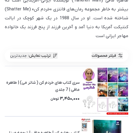
طاهره مافی (Tahereh Mafi) نویسنده ایرانی-آمریکایی است که
بیشتر به خاطر مجموعه رمان‌های فانتزی «خردم کن» (Shatter Me)
شناخته شده است. او در سال 1988 در یک شهر کوچک در ایالت
کنتیکت آمریکا به دنیا آمد و آخرین فرزند از پنج فرزند یک خانواده
مهاجر ایرانی است
فیلتر محصولات
ترتیب نمایش
:
جدیدترین
سری کتاب های خردم کن ( شاتر می) | طاهره
مافی | 7 جلدی
3,450,000
تومان
کتاب رهایم کن | طاهره مافی | ترجمه مینا