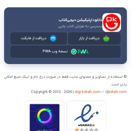
دانلود اپلیکیشن دیجی‌کتاب
دسترسی به هزاران کتاب چاپی
دریافت از بازار
دریافت از مایکت
نسخه وب PWA
© استفاده از تصاویر و محتوای سایت فقط در صورت درج نام و لینک منبع امکان
پذیر است.
digi-ketab.com
✅
djketab.com
Copyright © 2012 - 2026 |