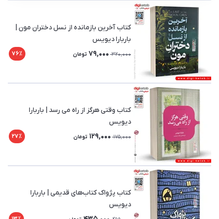
کتاب آخرین بازمانده از نسل دختران مون |
باربارا دیویس
79,000
76٪
320,000
تومان
کتاب وقتی هرگز از راه می رسد | باربارا
دیویس
129,000
27٪
175,000
تومان
کتاب پژواک کتاب‌های قدیمی | باربارا
دیویس
435,000
13٪