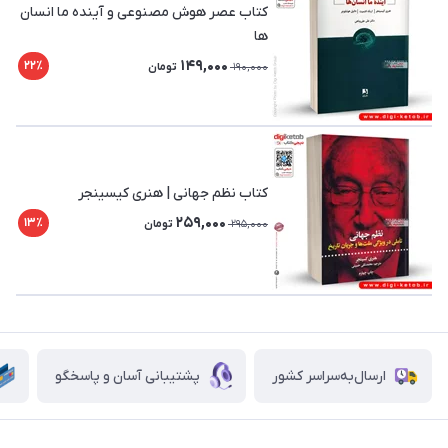
کتاب عصر هوش مصنوعی و آینده ما انسان
ها
149,000
22٪
190,000
تومان
کتاب نظم جهانی | هنری کیسینجر
259,000
13٪
295,000
تومان
ارسال‌به‌سراسر کشور
پشتیبانی آسان و پاسخگو