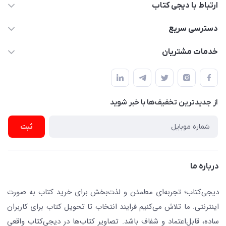
ارتباط با دیجی کتاب
021-66483376
دسترسی سریع
dgketab4@gmail.ir
کتاب (دسته‌بندی)
خدمات مشتریان
دفتر مرکزی: تهران.میدان‌انقلاب، کارگر جنوبی، وحید نظری. روبروی
فروشگاه
راهنما
پلیس امنیت .پلاک 150 (🚷 فروش فقط به صورت آنلاین)
ناشران همکار
پیگیری سفارشات
نویسندگان و مترجمان
از جدید‌ترین تخفیف‌ها با‌ خبر شوید
رهگیری مرسولات پستی
لوازم التحریر
ارسال تیکت پشتیبانی
ثبت
تجهیزات آموزشی و کمک آموزشی
حریم خصوصی
کافه دیجی کتاب
تماس با ما
درباره ما
جستجو در سایت
درباره ما
کتابیاب
دیجی‌کتاب؛ تجربه‌ای مطمئن و لذت‌بخش برای خرید کتاب به صورت
اینترنتی. ما تلاش می‌کنیم فرایند انتخاب تا تحویل کتاب برای کاربران
ساده، قابل‌اعتماد و شفاف باشد. تصاویر کتاب‌ها در دیجی‌کتاب واقعی