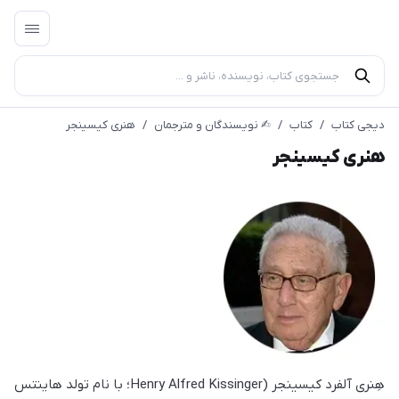
دیجی کتاب
/
کتاب
/
✍︎ نویسندگان و مترجمان
/
هنری کیسینجر
هنری کیسینجر
هِنری آلفرد کیسینجر (Henry Alfred Kissinger؛ با نام تولد هاینتس