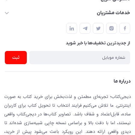
dgketab4@gmail.ir
کتاب (دسته‌بندی)
خدمات مشتریان
دفتر مرکزی: تهران.میدان‌انقلاب، کارگر جنوبی، وحید نظری. روبروی
فروشگاه
راهنما
پلیس امنیت .پلاک 150 (🚷 فروش فقط به صورت آنلاین)
ناشران همکار
پیگیری سفارشات
نویسندگان و مترجمان
از جدید‌ترین تخفیف‌ها با‌ خبر شوید
رهگیری مرسولات پستی
لوازم التحریر
ارسال تیکت پشتیبانی
ثبت
تجهیزات آموزشی و کمک آموزشی
حریم خصوصی
کافه دیجی کتاب
تماس با ما
درباره ما
جستجو در سایت
درباره ما
کتابیاب
دیجی‌کتاب؛ تجربه‌ای مطمئن و لذت‌بخش برای خرید کتاب به صورت
اینترنتی. ما تلاش می‌کنیم فرایند انتخاب تا تحویل کتاب برای کاربران
ساده، قابل‌اعتماد و شفاف باشد. تصاویر کتاب‌ها در دیجی‌کتاب واقعی
نیستند، اما با دقت بالا و براساس نسخه چاپی شبیه‌سازی شده‌اند تا
دیدی واقعی ارائه دهند. این رویکرد باعث می‌شود پیش از خرید،