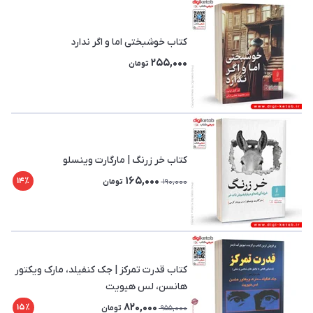
کتاب خوشبختی اما و اگر ندارد
255,000
تومان
کتاب خر زرنگ | مارگارت وینسلو
165,000
14٪
190,000
تومان
کتاب قدرت تمرکز | جک کنفیلد، مارک ویکتور
هانسن، لس هیویت
820,000
15٪
955,000
تومان