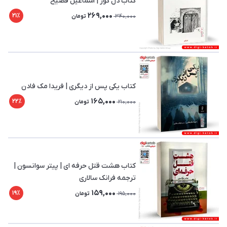
کتاب دل کور | اسماعیل فصیح
269,000
21٪
340,000
تومان
کتاب یکی پس از دیگری | فریدا مک فادن
165,000
22٪
210,000
تومان
کتاب هشت قتل حرفه ای | پیتر سوانسون |
ترجمه فرانک سالاری
159,000
19٪
195,000
تومان