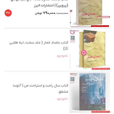
(پروین) | انتشارات البرز
790,000
21٪
1,000,000
تومان
کتاب بامداد خمار ( جلد سخت، لبه طلایی
📀)
ناموجود
کتاب سال راحت و استراحت من | آتوسا
مشفق
ناموجود