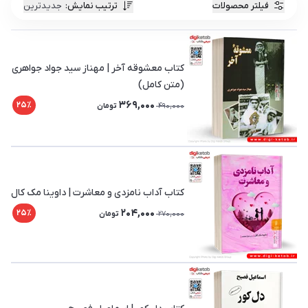
فیلتر محصولات
ترتیب نمایش
:
جدیدترین
کتاب معشوقه آخر | مهناز سید جواد جواهری
(متن کامل)
369,000
25٪
490,000
تومان
کتاب آداب نامزدی و معاشرت | داوینا مک کال
204,000
25٪
270,000
تومان