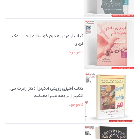
کتاب از مردن مادرم خوشحالم | جنت مک
کردی
ناموجود
کتاب آشپزی رژیمی اتکینز | دکتر رابرت سی.
اتکینز | ترجمه میترا معتضد
ناموجود