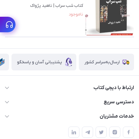
کتاب شب سراب | ناهید پژواک
ناموجود
ارسال‌به‌سراسر کشور
پشتیبانی آسان و پاسخگو
ارتباط با دیجی کتاب
021-66483376
دسترسی سریع
dgketab4@gmail.ir
کتاب (دسته‌بندی)
خدمات مشتریان
دفتر مرکزی: تهران.میدان‌انقلاب، کارگر جنوبی، وحید نظری. روبروی
فروشگاه
راهنما
پلیس امنیت .پلاک 150 (🚷 فروش فقط به صورت آنلاین)
ناشران همکار
پیگیری سفارشات