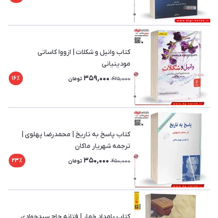
کتاب وانیل و شکلات | ازووا کاساتی
مودینیانی
359,000
16٪
425,000
تومان
کتاب پاسخ به تاریخ | محمدرضا پهلوی |
ترجمه شهریار ماکان
350,000
23٪
450,000
تومان
کتاب بامداد خمار | فتانه حاج سیدجوادی