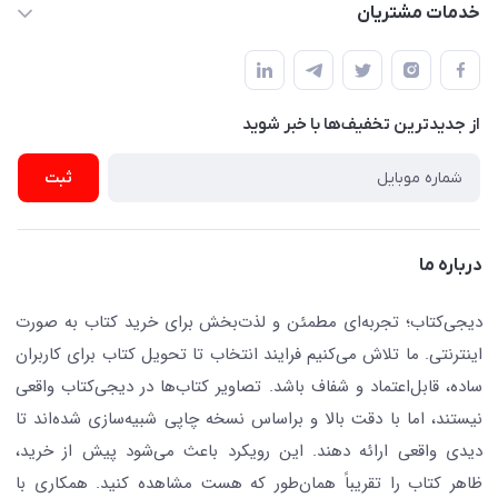
کتاب (دسته‌بندی)
خدمات مشتریان
دفتر مرکزی: تهران.میدان‌انقلاب، کارگر جنوبی، وحید نظری. روبروی
فروشگاه
راهنما
پلیس امنیت .پلاک 150 (🚷 فروش فقط به صورت آنلاین)
ناشران همکار
پیگیری سفارشات
نویسندگان و مترجمان
از جدید‌ترین تخفیف‌ها با‌ خبر شوید
رهگیری مرسولات پستی
لوازم التحریر
ارسال تیکت پشتیبانی
ثبت
تجهیزات آموزشی و کمک آموزشی
حریم خصوصی
کافه دیجی کتاب
تماس با ما
درباره ما
جستجو در سایت
درباره ما
کتابیاب
دیجی‌کتاب؛ تجربه‌ای مطمئن و لذت‌بخش برای خرید کتاب به صورت
اینترنتی. ما تلاش می‌کنیم فرایند انتخاب تا تحویل کتاب برای کاربران
ساده، قابل‌اعتماد و شفاف باشد. تصاویر کتاب‌ها در دیجی‌کتاب واقعی
نیستند، اما با دقت بالا و براساس نسخه چاپی شبیه‌سازی شده‌اند تا
دیدی واقعی ارائه دهند. این رویکرد باعث می‌شود پیش از خرید،
ظاهر کتاب را تقریباً همان‌طور که هست مشاهده کنید. همکاری با