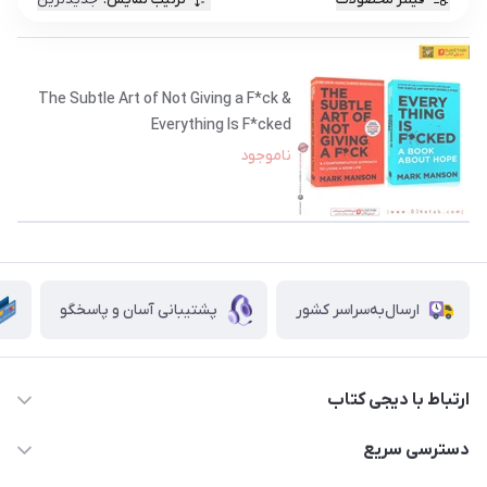
The Subtle Art of Not Giving a F*ck &
Everything Is F*cked
ناموجود
ارسال‌به‌سراسر کشور
پشتیبانی آسان و پاسخگو
ارتباط با دیجی کتاب
021-66483376
دسترسی سریع
dgketab4@gmail.ir