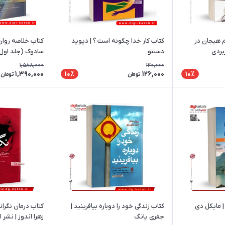
 هیجان در
کتاب کار خدا چگونه است ؟ | دیوید
کتاب خلاصه روان 
بردی
دستنو
سادوک (جلد اول)
2022 - چاپ 1403
1,588,000
140,000
1,390,000
126,000
10٪
10٪
تومان
تومان
| مایکل دی
کتاب زندگی خود را دوباره بیافرینید |
جفری یانگ
زهرا اندوز | نشر 