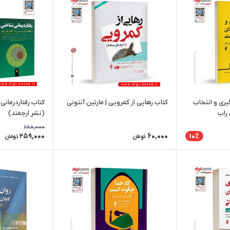
ری و انتخاب‌
کتاب رهایی از کمرویی | مارتین آنتونی
کتاب رفتاردرمانی
 راب
(نشر ارجمند)
288,000
259,000
60,000
10٪
تومان
تومان