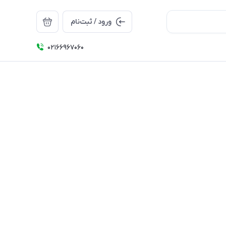
ورود / ثبت‌نام
۰۲۱66967060