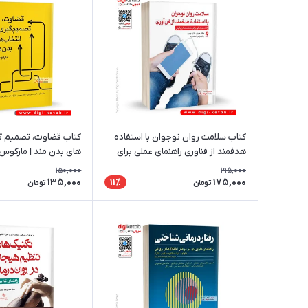
کتاب سلامت روان نوجوان با استفاده
کتاب قضاوت، تصمیم‌ گی
هدفمند از فناوری راهنمای عملی برای
های بدن‌ مند | مارکوس
متخصصان بالینی
150,000
195,000
135,000
175,000
11٪
تومان
تومان