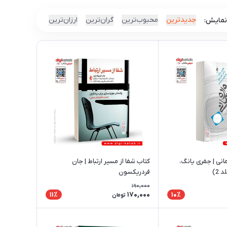
جدیدترین
محبوب‌ترین
گران‌ترین
ارزان‌ترین
نمایش:
انی | جفری یانگ،
کتاب شفا از مسیر ارتباط | جان
2)
فردریکسون
190,000
170,000
11٪
10٪
تومان