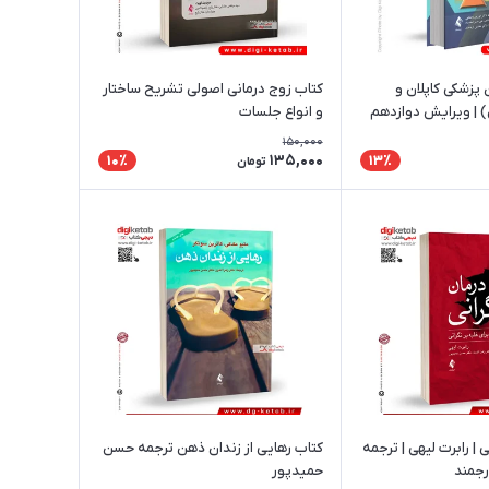
پزشکی کاپلان و
کتاب زوج‌ درمانی اصولی تشریح ساختار
 | ویرایش دوازدهم
و انواع جلسات
150,000
135,000
10٪
13٪
تومان
کتاب درمان نگرانی | رابرت لیهی | ترجمه
کتاب رهایی از زندان ذهن ترجمه حسن
ارجمند
حمیدپور