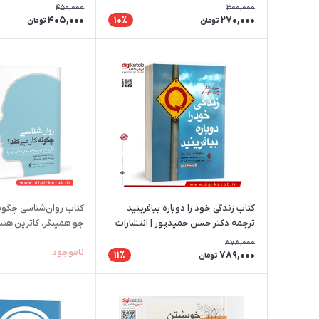
450,000
300,000
405,000
270,000
10٪
تومان
تومان
کتاب زندگی خود را دوباره بیافرینید
کتاب روان‌شناسی چگونه
ترجمه دکتر حسن حمیدپور | انتشارات
جو همینگز، کاترین هن
ارجمند
878,000
ناموجود
789,000
11٪
تومان