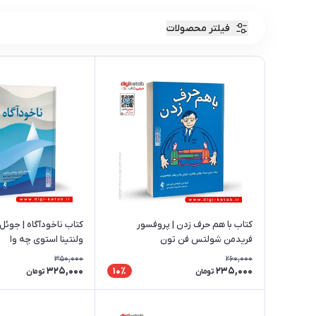
فیلتر محصولات
کتاب با هم حرف زدن | پروفسور
کتاب ناخودآگاه | جوئل و
فریدمن شولتس فن تون
ولنتینا استوی چه‌ وا
350,000
260,000
325,000
235,000
10٪
تومان
تومان