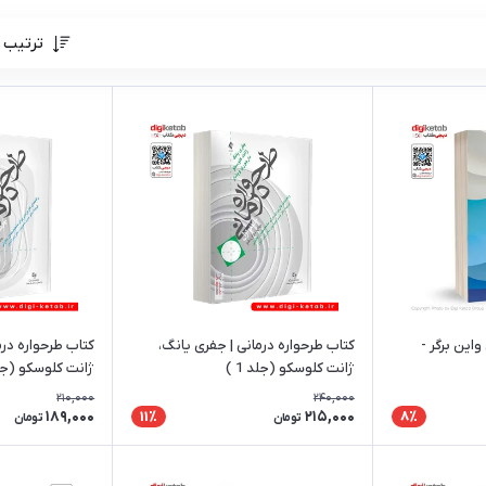
ترتیب 
این‌ برگر -
کتاب طرحواره درمانی | جفری یانگ،
کتاب طرحواره درم
ژانت کلوسکو (جلد 1 )
ژانت کلوسکو (جلد 
210,000
240,000
189,000
215,000
11٪
8٪
تومان
تومان