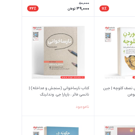
50,000
39,000
22٪
11٪
تومان
 نصف کلوچه | جین
کتاب نارساخوانی (سنجش و مداخله) |
بومن
نانسی ماثر ، باربارا جی. وندلینگ
ناموجود