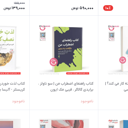
155,000
139,000
590,000
10٪
تومان
تومان
 کار می کند؟ |
کتاب راهنمای اضطراب من | سو ناولز ،
کتاب لذت خوردن
سی
برایدی گالاگر ، فیبی مک ایون
کریستلر - آلیسا 
ناموجود
ناموجود