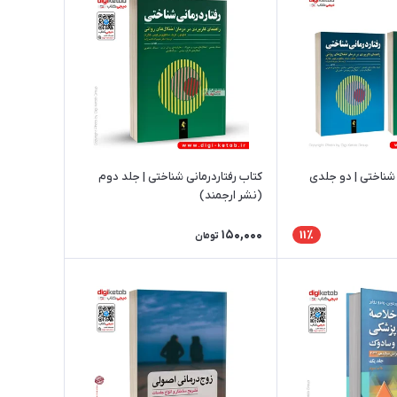
 شناختی | دو جلدی
کتاب رفتاردرمانی شناختی | جلد دوم
(نشر ارجمند)
150,000
11٪
تومان