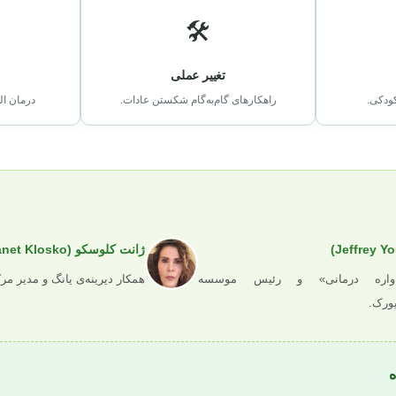
🛠️
تغییر عملی
راهکارهای گام‌به‌گام شکستن عادات.
درمان ا
ژانت کلوسکو (Janet Klosko)
رح‌واره درمانی» و رئیس موسسه
همکار دیرینه‌ی یانگ و مدیر مرک
یورک.
ه