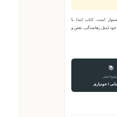
وار است. کتاب ابتدا با
ل خود (مثل رهاشدگی، نقص و
📚
ضوع اصلی
مانی / خودیاری