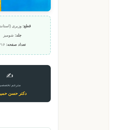
قطع:
وزیری (استاندا
جلد:
شومیز
تعداد صفحه:
۴۱۶
✍️
مترجم تخصصی
دکتر حسن حمید