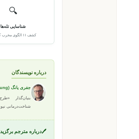
🔍
شناسایی تله‌ها
کشف ۱۱ الگوی مخرب کودکی.
درباره نویسندگان
جفری یانگ (Jeffrey Young)
بنیان‌گذار «ط
شناخت‌درمانی نیو
🖊️
درباره مترجم برگزید