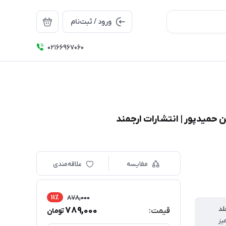
ورود / ثبت‌نام
۰۲۱66967060
ن حمیدپور | انتشارات ارجمند
مقایسه
علاقه‌مندی
11٪
878,000
لد
789,000
قیمت:
تومان
یز