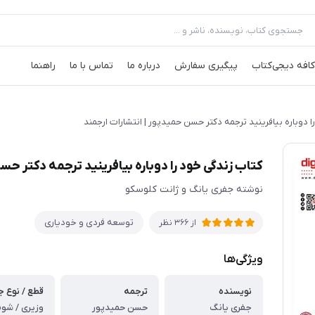
کافه‌ دیجی‌کتاب
پیگیری سفارش
درباره ما
تماس با ما
راهنما
ا دوباره بیافرینید ترجمه دکتر حسن حمیدپور | انتشارات ارجمند
کتاب زندگی خود را دوباره بیافرینید ترجمه دکتر حس
نوشته‌ جفری یانگ و ژانت کلوسکو
توسعه فردی و خودیاری
از
366
نظر
ویژگی‌ها
نویسنده
ترجمه
قطع / نوع ج
جفری یانگ
حسن حمیدپور
وزیری / شوم