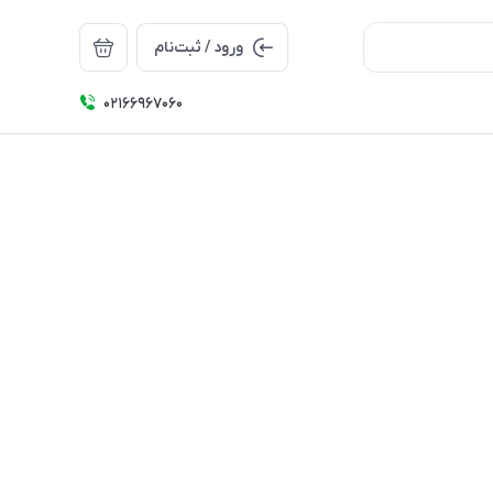
ورود / ثبت‌نام
۰۲۱66967060