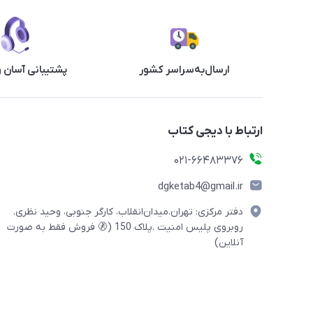
ارسال‌به‌سراسر کشور
پشتیبانی آسان 
ارتباط با دیجی کتاب
021-66483376
dgketab4@gmail.ir
دفتر مرکزی: تهران.میدان‌انقلاب، کارگر جنوبی، وحید نظری.
روبروی پلیس امنیت .پلاک 150 (🚷 فروش فقط به صورت
آنلاین)