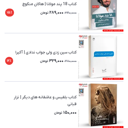
کتاب 18 پند مولانا | هاکان منگوچ
289,000
15٪
340,000
تومان
کتاب سین زدی ولی جواب ندادی | آکیرا
329,000
12٪
370,000
تومان
کتاب بلقیس و عاشقانه های دیگر | نزار
قبانی
150,000
تومان