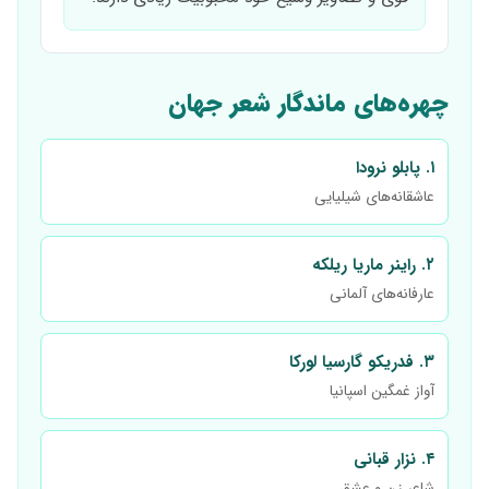
چهره‌های ماندگار شعر جهان
۱. پابلو نرودا
عاشقانه‌های شیلیایی
۲. راینر ماریا ریلکه
عارفانه‌های آلمانی
۳. فدریکو گارسیا لورکا
آواز غمگین اسپانیا
۴. نزار قبانی
شاعر زن و عشق