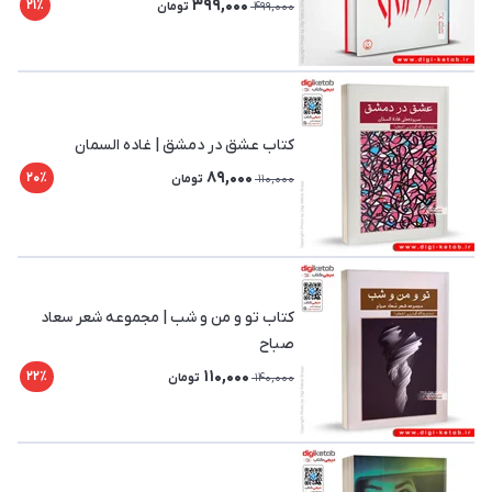
399,000
21٪
499,000
تومان
کتاب عشق در دمشق | غاده السمان
89,000
20٪
110,000
تومان
کتاب تو و من و شب | مجموعه شعر سعاد
صباح
110,000
22٪
140,000
تومان