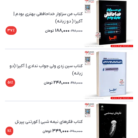
کتاب من سزاوار خداحافظی بهتری بودم |
آکیرا ( دو زبانه)
188,000
37٪
298,000
تومان
کتاب سین زدی ولی جواب ندادی | آکیرا (دو
زبانه)
248,000
51٪
498,000
تومان
کتاب فکرهای نیمه شبی | کورتنی پپرنل
349,000
11٪
390,000
تومان