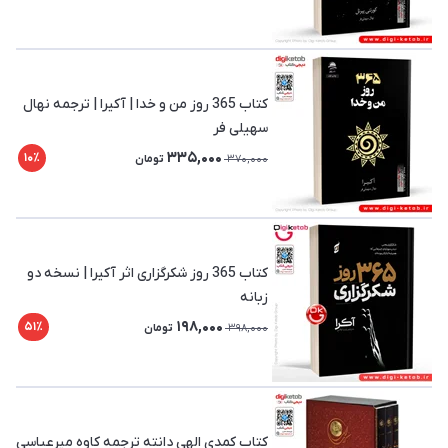
کتاب 365 روز من و خدا | آکیرا | ترجمه نهال
سهیلی فر
335,000
10٪
370,000
تومان
کتاب 365 روز شکرگزاری اثر آکیرا | نسخه دو
زبانه
198,000
51٪
398,000
تومان
کتاب کمدی الهی دانته ترجمه کاوه میرعباسی