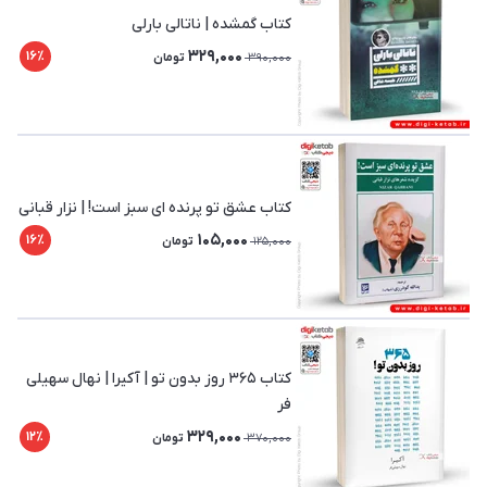
کتاب گمشده | ناتالی بارلی
329,000
16٪
390,000
تومان
کتاب عشق تو پرنده ای سبز است! | نزار قبانی
105,000
16٪
125,000
تومان
کتاب ۳۶۵ روز بدون تو | آکیرا | نهال سهیلی
فر
329,000
12٪
370,000
تومان