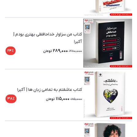
کتاب من سزاوار خداحافظی بهتری بودم |
آکیرا
289,000
24٪
380,000
تومان
کتاب عاشقتم به تمامی زبان ها | آکیرا
115,000
38٪
185,000
تومان