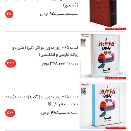
(3جلدی)
950,000
21٪
1,200,000
تومان
کتاب ۳۶۵ روز بدون تو اثر آکیرا (متن دو
زبانه فارسی و انگلیسی)
248,000
33٪
368,000
تومان
کتاب ۳۶۵ روز بدون تو | آکیرا (دو زبانه) جلد
سخت، لبه رنگی 🟢
488,000
52٪
998,000
تومان