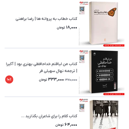
کتاب خطاب به پروانه ها | رضا براهنی
18,000
تومان
کتاب من لیاقتم خداحافظی بهتری بود | آکیرا
| ترجمه نهال سهیلی فر
333,000
10٪
370,000
تومان
کتاب کلام را برای شاعران بگذارید ...
64,000
تومان