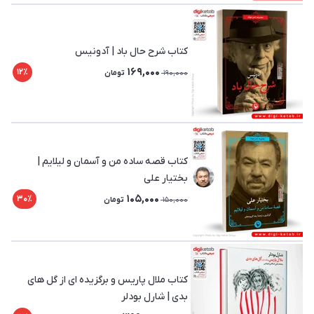
کتاب شرح حال باد | آدونیس
169,000
12٪
190,000
تومان
کتاب قصه ساده من و آسمان و لیلایم |
بختیار علی
105,000
30٪
150,000
تومان
کتاب ملال پاریس و برگزیده ای از گل های
بدی | شارل بودلر