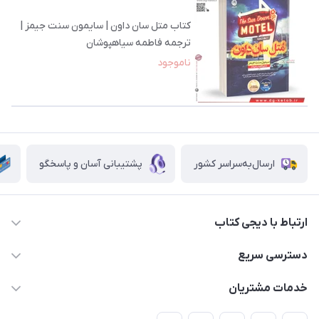
کتاب متل سان داون | سایمون سنت جیمز |
ترجمه فاطمه سیاهپوشان
ناموجود
ارسال‌به‌سراسر کشور
پشتیبانی آسان و پاسخگو
ارتباط با دیجی کتاب
021-66483376
دسترسی سریع
dgketab4@gmail.ir
کتاب (دسته‌بندی)
خدمات مشتریان
دفتر مرکزی: تهران.میدان‌انقلاب، کارگر جنوبی، وحید نظری. روبروی
فروشگاه
راهنما