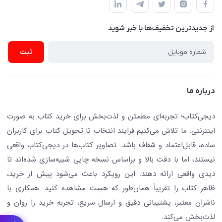
پلیس امنیت .پلاک 150 (🚷 فروش فقط به صورت آنلاین)
ناشران همکار
پیگیری سفارشات
نویسندگان و مترجمان
از جدید‌ترین تخفیف‌ها با‌ خبر شوید
رهگیری مرسولات پستی
لوازم التحریر
ارسال تیکت پشتیبانی
ثبت
تجهیزات آموزشی و کمک آموزشی
حریم خصوصی
کافه دیجی کتاب
تماس با ما
درباره ما
جستجو در سایت
درباره ما
کتابیاب
دیجی‌کتاب؛ تجربه‌ای مطمئن و لذت‌بخش برای خرید کتاب به صورت
اینترنتی. ما تلاش می‌کنیم فرایند انتخاب تا تحویل کتاب برای کاربران
ساده، قابل‌اعتماد و شفاف باشد. تصاویر کتاب‌ها در دیجی‌کتاب واقعی
نیستند، اما با دقت بالا و براساس نسخه چاپی شبیه‌سازی شده‌اند تا
دیدی واقعی ارائه دهند. این رویکرد باعث می‌شود پیش از خرید،
ظاهر کتاب را تقریباً همان‌طور که هست مشاهده کنید. همکاری با
ناشران معتبر، پشتیبانی دقیق و ارسال سریع، تجربه خرید را روان و
لذت‌بخش می‌کند.