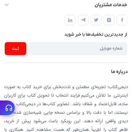
dgketab4@gmail.ir
کتاب (دسته‌بندی)
خدمات مشتریان
دفتر مرکزی: تهران.میدان‌انقلاب، کارگر جنوبی، وحید نظری. روبروی
فروشگاه
راهنما
پلیس امنیت .پلاک 150 (🚷 فروش فقط به صورت آنلاین)
ناشران همکار
پیگیری سفارشات
نویسندگان و مترجمان
از جدید‌ترین تخفیف‌ها با‌ خبر شوید
رهگیری مرسولات پستی
لوازم التحریر
ارسال تیکت پشتیبانی
ثبت
تجهیزات آموزشی و کمک آموزشی
حریم خصوصی
کافه دیجی کتاب
تماس با ما
درباره ما
جستجو در سایت
درباره ما
کتابیاب
دیجی‌کتاب؛ تجربه‌ای مطمئن و لذت‌بخش برای خرید کتاب به صورت
اینترنتی. ما تلاش می‌کنیم فرایند انتخاب تا تحویل کتاب برای کاربران
ساده، قابل‌اعتماد و شفاف باشد. تصاویر کتاب‌ها در دیجی‌کتاب واقعی
نیستند، اما با دقت بالا و براساس نسخه چاپی شبیه‌سازی شده‌اند تا
دیدی واقعی ارائه دهند. این رویکرد باعث می‌شود پیش از خرید،
ظاهر کتاب را تقریباً همان‌طور که هست مشاهده کنید. همکاری با