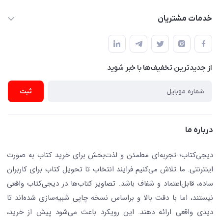
dgketab4@gmail.ir
کتاب (دسته‌بندی)
خدمات مشتریان
دفتر مرکزی: تهران.میدان‌انقلاب، کارگر جنوبی، وحید نظری. روبروی
فروشگاه
راهنما
پلیس امنیت .پلاک 150 (🚷 فروش فقط به صورت آنلاین)
ناشران همکار
پیگیری سفارشات
نویسندگان و مترجمان
از جدید‌ترین تخفیف‌ها با‌ خبر شوید
رهگیری مرسولات پستی
لوازم التحریر
ارسال تیکت پشتیبانی
ثبت
تجهیزات آموزشی و کمک آموزشی
حریم خصوصی
کافه دیجی کتاب
تماس با ما
درباره ما
جستجو در سایت
درباره ما
کتابیاب
دیجی‌کتاب؛ تجربه‌ای مطمئن و لذت‌بخش برای خرید کتاب به صورت
اینترنتی. ما تلاش می‌کنیم فرایند انتخاب تا تحویل کتاب برای کاربران
ساده، قابل‌اعتماد و شفاف باشد. تصاویر کتاب‌ها در دیجی‌کتاب واقعی
نیستند، اما با دقت بالا و براساس نسخه چاپی شبیه‌سازی شده‌اند تا
دیدی واقعی ارائه دهند. این رویکرد باعث می‌شود پیش از خرید،