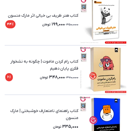
کتاب هنر ظریف بی خیالی اثر مارک منسون
199,000
44٪
350,000
تومان
کتاب رام‌ کردن ماموت | چگونه به نشخوار
فکری پایان دهیم
348,000
6٪
370,000
تومان
کتاب راهنمای نامتعارف خوشبختی | مارک
منسون
335,000
تومان