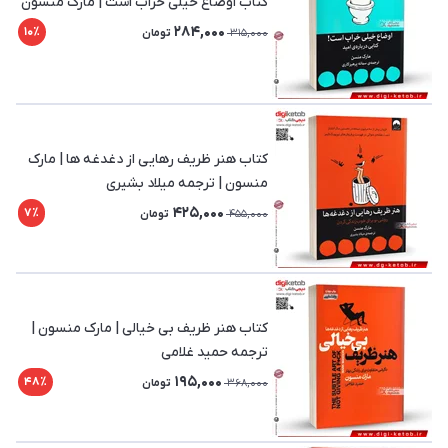
کتاب اوضاع خیلی خراب است | مارک منسون
284,000
10٪
315,000
تومان
کتاب هنر ظریف رهایی از دغدغه ها | مارک
منسون | ترجمه میلاد بشیری
425,000
7٪
455,000
تومان
کتاب هنر ظریف بی خیالی | مارک منسون |
ترجمه حمید غلامی
195,000
48٪
368,000
تومان