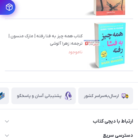
کتاب همه چیز به فنا رفته | مارک منسون |
ترجمه: زهرا آلوشی
ناموجود
ارسال‌به‌سراسر کشور
پشتیبانی آسان و پاسخگو
ارتباط با دیجی کتاب
021-66483376
دسترسی سریع