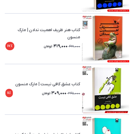
کتاب هنر ظریف اهمیت ندادن | مارک
منسون
419,000
17٪
499,000
تومان
کتاب عشق کافی نیست | مارک منسون
309,000
11٪
345,000
تومان