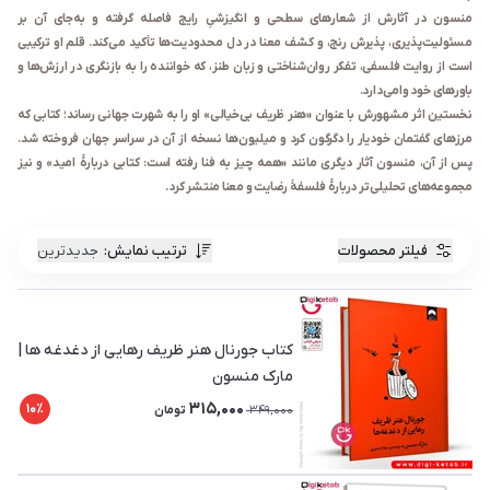
منسون در آثارش از شعارهای سطحی و انگیزشیِ رایج فاصله گرفته و به‌جای آن بر
مسئولیت‌پذیری، پذیرش رنج، و کشف معنا در دل محدودیت‌ها تأکید می‌کند. قلم او ترکیبی
است از روایت فلسفی، تفکر روان‌شناختی و زبان طنز، که خواننده را به بازنگری در ارزش‌ها و
باورهای خود وا‌می‌دارد.
نخستین اثر مشهورش با عنوان «هنر ظریف بی‌خیالی» او را به شهرت جهانی رساند؛ کتابی که
مرزهای گفتمان خودیار را دگرگون کرد و میلیون‌ها نسخه از آن در سراسر جهان فروخته شد.
پس از آن، منسون آثار دیگری مانند «همه چیز به فنا رفته است: کتابی دربارهٔ امید» و نیز
مجموعه‌های تحلیلی‌تر دربارهٔ فلسفهٔ رضایت و معنا منتشر کرد.
فیلتر محصولات
ترتیب نمایش
:
جدیدترین
کتاب جورنال هنر ظریف رهایی از دغدغه‌ ها |
مارک منسون
315,000
10٪
349,000
تومان