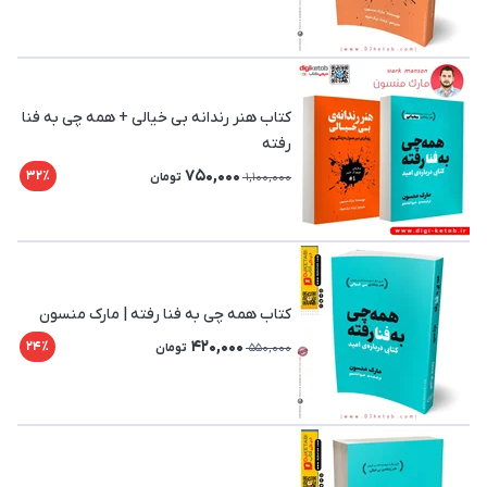
کتاب هنر رندانه بی خیالی + همه چی به فنا
رفته
750,000
32٪
1,100,000
تومان
کتاب همه چی به فنا رفته | مارک منسون
420,000
24٪
550,000
تومان