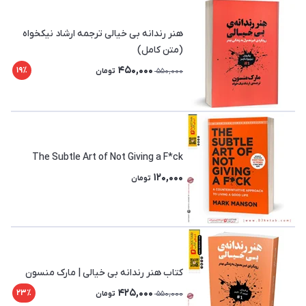
هنر رندانه بی خیالی ترجمه ارشاد نیکخواه
(متن کامل)
450,000
19٪
550,000
تومان
The Subtle Art of Not Giving a F*ck
120,000
تومان
کتاب هنر رندانه بی خیالی | مارک منسون
425,000
23٪
550,000
تومان