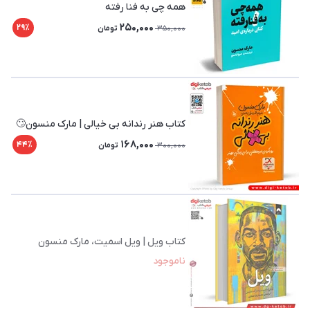
همه چی به فنا رفته
250,000
29٪
350,000
تومان
کتاب هنر رندانه بی خیالی | مارک منسون🙄
168,000
44٪
300,000
تومان
کتاب ویل | ویل اسمیت، مارک منسون
ناموجود