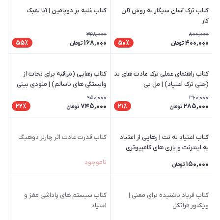
کتاب ترک آسان سیگار به روش آلن
کتاب غلبه بر دوپامین | آنا لمبک
کار
368,000
800,000
168,000
400,000
55٪
50٪
تومان
تومان
کتاب راهنمای عملی ترک عادت های بد
کتاب رهایی (مراقبه برای نجات از
(حتی ترک اعتیاد) | مل بی
وابستگی های ناسالم) | ملودی بیتی
950,000
360,000
745,000
285,000
22٪
21٪
تومان
تومان
کتاب اعتیاد به نت | رهایی از اعتیاد
کتاب قدرت عادت اثر چارلز دوهیگ
به اینترنت و بازی های کامپیوتری
ناموجود
150,000
تومان
کتاب فریاد ناشنیده برای معنی |
کتاب سیستم های پاداشی مغز و
ویکتور فرانکل
اعتیاد