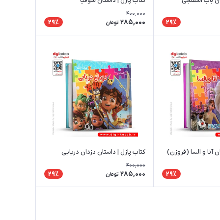
ان باب اسفنجی
کتاب پازل | داستان سوفیا
400,000
285,000
29٪
29٪
تومان
ن آنا و السا (فروزن)
کتاب پازل | داستان دزدان دریایی
400,000
285,000
29٪
29٪
تومان