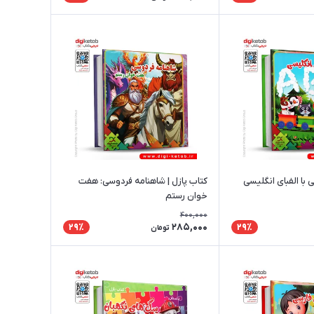
ی با الفبای انگلیسی
کتاب پازل | شاهنامه فردوسی: هفت
خوان رستم
400,000
285,000
29٪
29٪
تومان