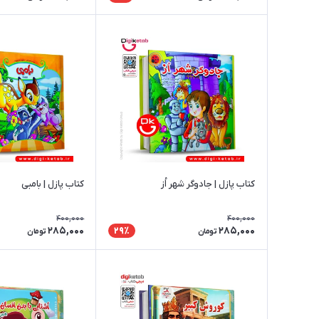
کتاب پازل | جادوگر شهر اُز
کتاب پازل | بامبی
400,000
400,000
285,000
285,000
29٪
تومان
تومان