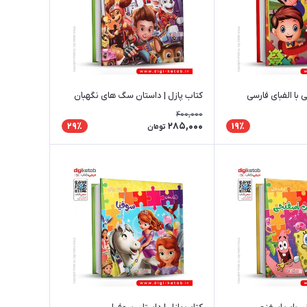
ی با الفبای فارسی
کتاب پازل | داستان سگ های نگهبان
400,000
285,000
29٪
19٪
تومان