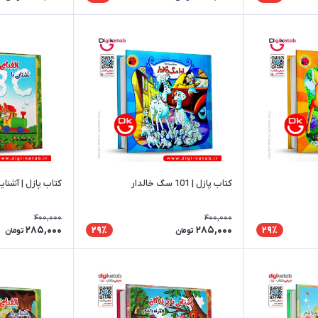
کتاب پازل | 101 سگ خالدار
کتاب پازل | آشنای
400,000
400,000
285,000
285,000
29٪
29٪
تومان
تومان