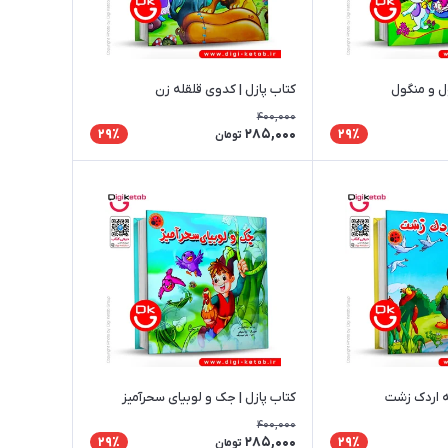
ل و منگول
کتاب پازل | کدوی قلقله‌ زن
400,000
285,000
29٪
29٪
تومان
ه اردک زشت
کتاب پازل | جک و لوبیای سحرآمیز
400,000
285,000
29٪
29٪
تومان