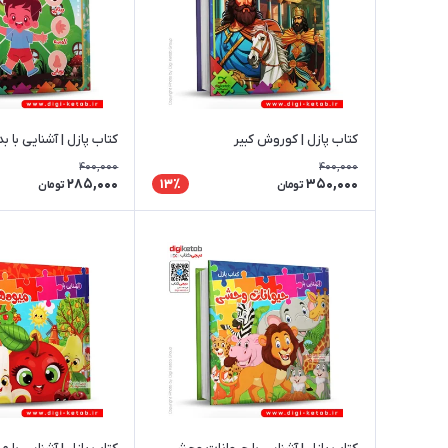
کتاب پازل | کوروش کبیر
کتاب پازل | آشنایی با ب
400,000
400,000
285,000
350,000
13٪
تومان
تومان