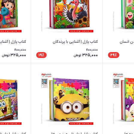
دن انسان
کتاب پازل | آشنایی با پرندگان
کتاب پازل | آشنای
400,000
400,000
325,000
325,000
19٪
29٪
تومان
تومان