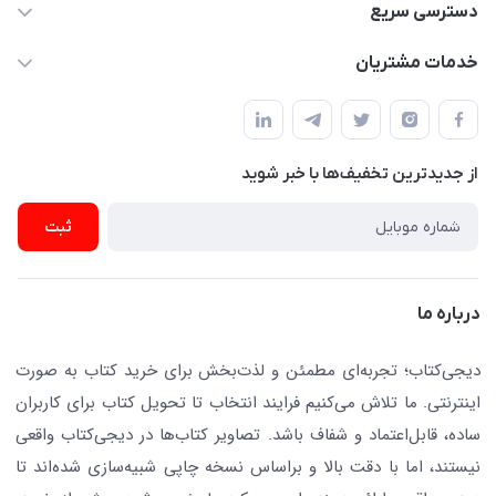
021-66483376
دسترسی سریع
dgketab4@gmail.ir
کتاب (دسته‌بندی)
خدمات مشتریان
دفتر مرکزی: تهران.میدان‌انقلاب، کارگر جنوبی، وحید نظری. روبروی
فروشگاه
راهنما
پلیس امنیت .پلاک 150 (🚷 فروش فقط به صورت آنلاین)
ناشران همکار
پیگیری سفارشات
نویسندگان و مترجمان
از جدید‌ترین تخفیف‌ها با‌ خبر شوید
رهگیری مرسولات پستی
لوازم التحریر
ارسال تیکت پشتیبانی
ثبت
تجهیزات آموزشی و کمک آموزشی
حریم خصوصی
کافه دیجی کتاب
تماس با ما
درباره ما
جستجو در سایت
درباره ما
کتابیاب
دیجی‌کتاب؛ تجربه‌ای مطمئن و لذت‌بخش برای خرید کتاب به صورت
اینترنتی. ما تلاش می‌کنیم فرایند انتخاب تا تحویل کتاب برای کاربران
ساده، قابل‌اعتماد و شفاف باشد. تصاویر کتاب‌ها در دیجی‌کتاب واقعی
نیستند، اما با دقت بالا و براساس نسخه چاپی شبیه‌سازی شده‌اند تا