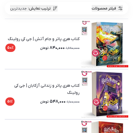
فیلتر محصولات
ترتیب نمایش
:
جدیدترین
کتاب هری پاتر و جام آتش | جی کی رولینگ
840,000
50٪
1,680,000
تومان
کتاب هری پاتر و زندانی آزکابان | جی کی
رولینگ
548,000
51٪
1,100,000
تومان