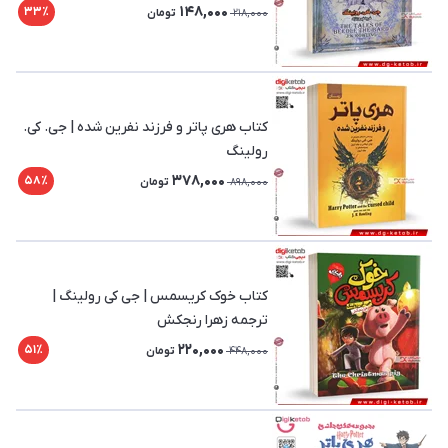
148,000
33٪
218,000
تومان
کتاب هری پاتر و فرزند نفرین شده | جی. کی.
رولینگ
378,000
58٪
898,000
تومان
کتاب خوک کریسمس | جی کی رولینگ |
ترجمه زهرا رنجکش
220,000
51٪
448,000
تومان