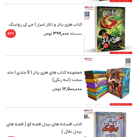
کتاب هری پاتر و تالار اسرار | جی کی رولینگ
399,000
52٪
820,000
تومان
مجموعه کتاب های هری پاتر | 8 جلدی | جلد
سخت (لبه رنگی)
12,500,000
تومان
کتاب افسانه های بیدل قصه گو ( قصه های
بیدل نقال )