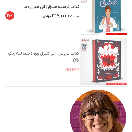
کتاب فرضیه عشق | الی هیزل‌وود
224,000
20٪
279,000
تومان
کتاب عروس | الی هیزل‌ وود (جلد، لبه رنگی
🔴)
ناموجود