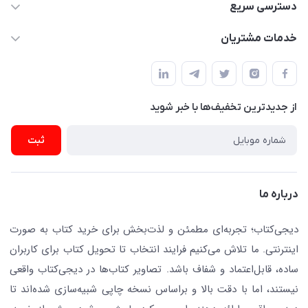
021-66483376
دسترسی سریع
dgketab4@gmail.ir
کتاب (دسته‌بندی)
خدمات مشتریان
دفتر مرکزی: تهران.میدان‌انقلاب، کارگر جنوبی، وحید نظری. روبروی
فروشگاه
راهنما
پلیس امنیت .پلاک 150 (🚷 فروش فقط به صورت آنلاین)
ناشران همکار
پیگیری سفارشات
نویسندگان و مترجمان
از جدید‌ترین تخفیف‌ها با‌ خبر شوید
رهگیری مرسولات پستی
لوازم التحریر
ارسال تیکت پشتیبانی
ثبت
تجهیزات آموزشی و کمک آموزشی
حریم خصوصی
کافه دیجی کتاب
تماس با ما
درباره ما
جستجو در سایت
درباره ما
کتابیاب
دیجی‌کتاب؛ تجربه‌ای مطمئن و لذت‌بخش برای خرید کتاب به صورت
اینترنتی. ما تلاش می‌کنیم فرایند انتخاب تا تحویل کتاب برای کاربران
ساده، قابل‌اعتماد و شفاف باشد. تصاویر کتاب‌ها در دیجی‌کتاب واقعی
نیستند، اما با دقت بالا و براساس نسخه چاپی شبیه‌سازی شده‌اند تا