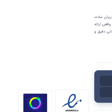
بران ساده،
واقعی ارائه
انی دقیق و