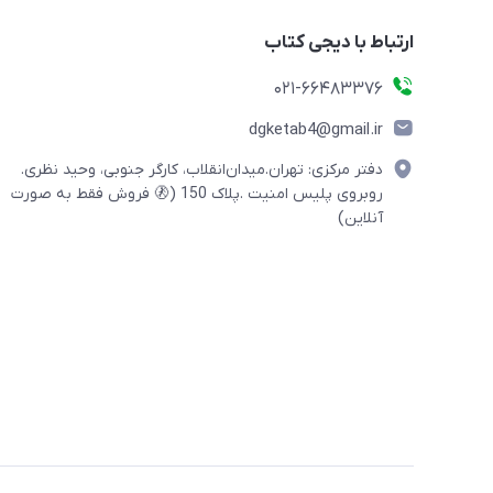
ارتباط با دیجی کتاب
021-66483376
dgketab4@gmail.ir
دفتر مرکزی: تهران.میدان‌انقلاب، کارگر جنوبی، وحید نظری.
روبروی پلیس امنیت .پلاک 150 (🚷 فروش فقط به صورت
آنلاین)