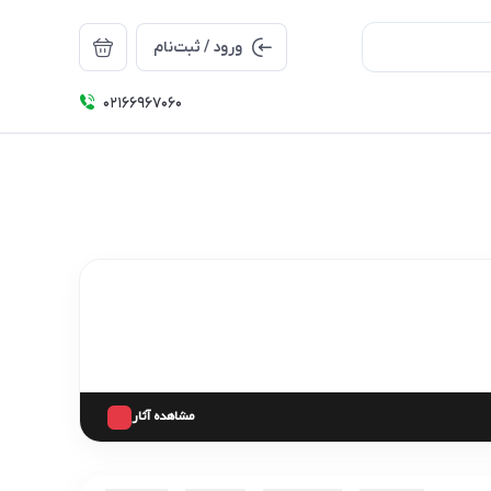
ورود / ثبت‌نام
۰۲۱66967060
مشاهده آثار