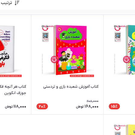
ترتیب 
کتاب آموزش شعبده بازی و تردستی
کتاب هر آنچه فکر 
جوزف انگوین
208,000
118,000
168,000
20٪
15٪
تومان
تومان