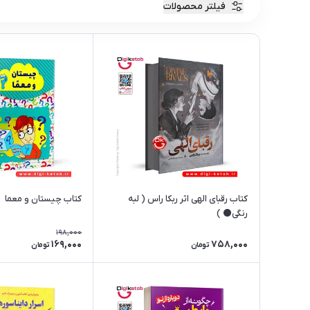
فیلتر محصولات
کتاب رقبای الهی اثر ربکا راس ( لبه
کتاب چیستان و معما
رنگی⚫ )
198,000
169,000
758,000
تومان
تومان