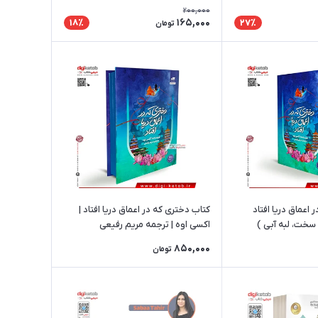
200,000
165,000
18٪
27٪
تومان
اعماق دریا افتاد
کتاب دختری که در اعماق دریا افتاد |
سخت، لبه آبی )
اکسی اوه | ترجمه مریم رفیعی
850,000
تومان