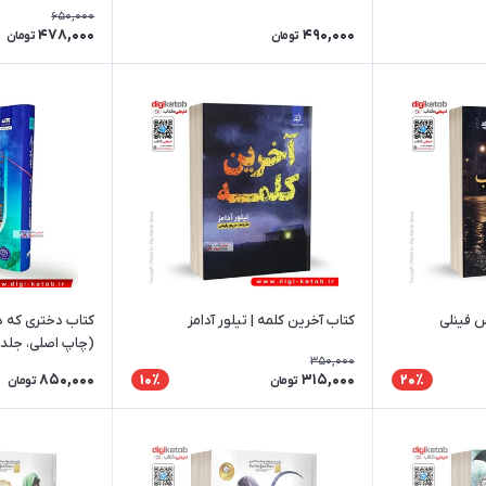
650,000
478,000
490,000
تومان
تومان
 فینلی
کتاب آخرین کلمه | تیلور آدامز
کتاب دختری که در 
(چاپ اصلی، جلد 
350,000
850,000
315,000
10٪
20٪
تومان
تومان