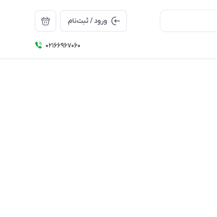
ورود / ثبت‌نام
۰۲۱66967060