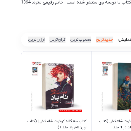
«مریم رفیعی» از پرتجمان بسیار پر کار ایرانی می باشد که بیشتر در حوزه ادبیات کودک و نوجوان فعالیت می کند و تاکنون بیش از 100 کتاب با ترجمه وی منتشر شده است . خانم رفیعی متولد 1364
جدیدترین
محبوب‌ترین
گران‌ترین
ارزان‌ترین
نمایش:
وئوت شاهکش (کتاب
کتاب سه گانه کوئوت شاه کش | (کتاب
اول: نام باد جلد 1)