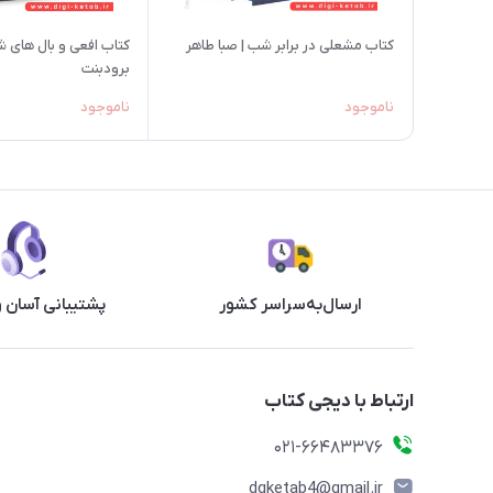
کتاب مشعلی در برابر شب | صبا طاهر
کتاب افعی و بال های ش
برودبنت
ناموجود
ناموجود
ارسال‌به‌سراسر کشور
پشتیبانی آسان 
ارتباط با دیجی کتاب
021-66483376
dgketab4@gmail.ir