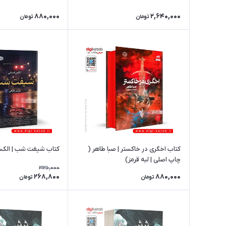
880,000
2,640,000
تومان
تومان
کتاب اخگری در خاکستر | صبا طاهر (
کتاب شیفت شب | الکس
چاپ اصلی | لبه قرمز)
336,000
268,800
880,000
تومان
تومان