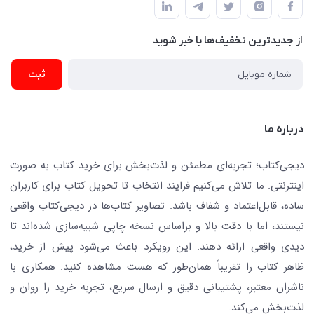
پلیس امنیت .پلاک 150 (🚷 فروش فقط به صورت آنلاین)
ناشران همکار
پیگیری سفارشات
نویسندگان و مترجمان
از جدید‌ترین تخفیف‌ها با‌ خبر شوید
رهگیری مرسولات پستی
لوازم التحریر
ارسال تیکت پشتیبانی
ثبت
تجهیزات آموزشی و کمک آموزشی
حریم خصوصی
کافه دیجی کتاب
تماس با ما
درباره ما
جستجو در سایت
درباره ما
کتابیاب
دیجی‌کتاب؛ تجربه‌ای مطمئن و لذت‌بخش برای خرید کتاب به صورت
اینترنتی. ما تلاش می‌کنیم فرایند انتخاب تا تحویل کتاب برای کاربران
ساده، قابل‌اعتماد و شفاف باشد. تصاویر کتاب‌ها در دیجی‌کتاب واقعی
نیستند، اما با دقت بالا و براساس نسخه چاپی شبیه‌سازی شده‌اند تا
دیدی واقعی ارائه دهند. این رویکرد باعث می‌شود پیش از خرید،
ظاهر کتاب را تقریباً همان‌طور که هست مشاهده کنید. همکاری با
ناشران معتبر، پشتیبانی دقیق و ارسال سریع، تجربه خرید را روان و
لذت‌بخش می‌کند.