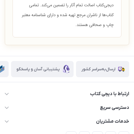
دیجی‌کتاب اصالت تمام آثار را تضمین می‌کند. تمامی
کتاب‌ها از ناشران مرجع تهیه شده و دارای شناسنامه معتبر
چاپ و صحافی هستند.
ارسال‌به‌سراسر کشور
پشتیبانی آسان و پاسخگو
ارتباط با دیجی کتاب
021-66483376
دسترسی سریع
dgketab4@gmail.ir
کتاب (دسته‌بندی)
خدمات مشتریان
دفتر مرکزی: تهران.میدان‌انقلاب، کارگر جنوبی، وحید نظری. روبروی
فروشگاه
راهنما