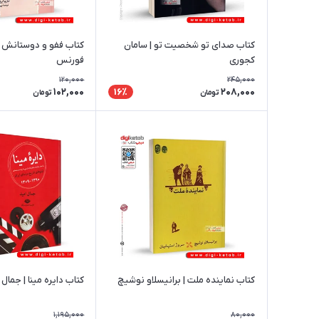
کتاب صدای تو شخصیت تو | سامان
کتاب ففو و دوستانش | م
کجوری
فورنس
120,000
245,000
102,000
208,000
16٪
تومان
تومان
کتاب نماینده ملت | برانیسلاو نوشیچ
کتاب دایره مینا | جمال 
1,195,000
80,000