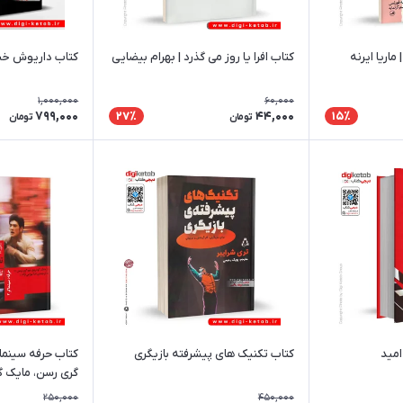
اریا ایرنه
کتاب افرا یا روز می گذرد | بهرام بیضایی
کتاب داریوش خنج
1,000,000
60,000
799,000
44,000
27٪
15٪
تومان
تومان
امید
کتاب تکنیک های پیشرفته بازیگری
گری رسن‮، مایک گودریج
250,000
450,000