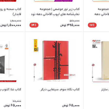
 مجموعه
کتاب زیر نور موضعی | مجموعه
کتاب صحنه و رو
قاخانی دهه
نمایشنامه های ایوب آقاخانی دهه نود
قابدار)
(90)
1,900,000
570,000
1,500,000
495,000
14٪
17٪
تومان
تومان
 سارتر
کتاب نگاه سوم، سینمایی دیگر
کتاب غنا، آشوب 
78,000
65,000
65,000
تومان
تومان