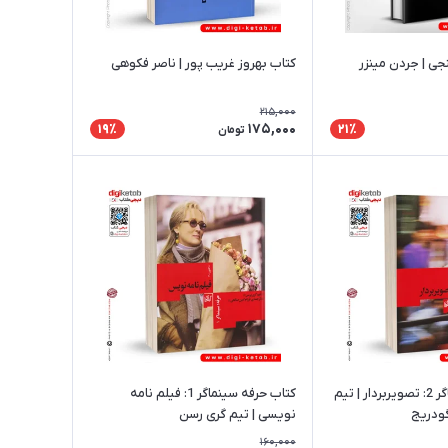
ی | جردن مینزر
کتاب بهروز غریب پور | ناصر فکوهی
215,000
175,000
19٪
21٪
تومان
کتاب حرفه سینماگر 2: تصویربردار | تیم
کتاب حرفه سینماگر 1: فیلم نامه
نویسی | تیم گری رسن‮
160,000