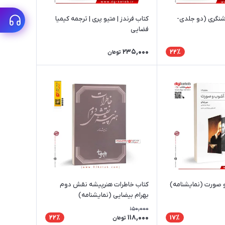
شنگری (دو جلدی-
کتاب فرندز | متیو پری | ترجمه کیمیا
فضایی
235,000
22٪
تومان
و صورت (نمایشنامه)
کتاب خاطرات هنرپیشه نقش دوم
بهرام بیضایی (نمایشنامه)
150,000
118,000
22٪
17٪
تومان