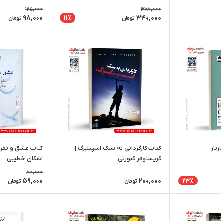
125,000
378,000
98,000
340,000
11٪
تومان
تومان
رنار
کتاب کارگردانی به سبک اسپیلبرگ |
کتاب عشق و نفری
کریستوفر کنورتی
اشکان خطیبی
80,000
59,000
200,000
23٪
تومان
تومان