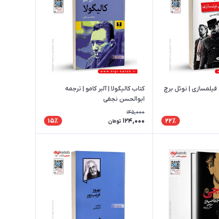
فیلمسازی | نوئل برچ
کتاب کالیگولا | آلبر کامو | ترجمه
ابوالحسن نجفی
145,000
124,000
15٪
22٪
تومان