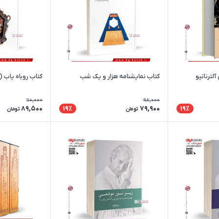
لترناتیو
کتاب نمایشنامه هزار و یک شب
کتاب روباه یاب (
110,000
98,000
89,500
79,900
19٪
19٪
تومان
تومان