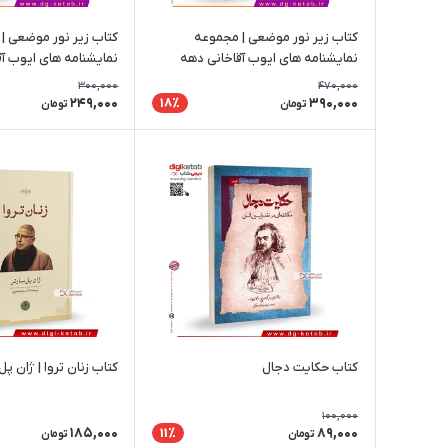
کتاب زیر نور موضعی | مجموعه
کتاب زیر نور موضعی |
نمایشنامه های ایوب آقاخانی دهه
نمایشنامه های ایوب آ
هشتاد (80)
هفتاد (70)
300,000
470,000
249,000
390,000
18٪
تومان
تومان
کتاب حکایت دجال
کتاب زنان تروا | ژان پل
100,000
185,000
89,000
11٪
تومان
تومان