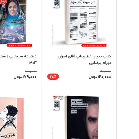
کتاب دنیای مطبوعاتی آقای اسراری |
بهرام بیضایی
۱۴۰۳
200,000
150,000
179,000
120,000
20٪
تومان
تومان