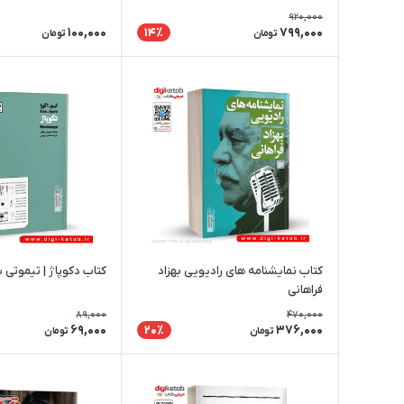
920,000
100,000
799,000
14٪
تومان
تومان
کتاب نمایشنامه های رادیویی بهزاد
کتاب دکوپاژ | تیموتی با
فراهانی
89,000
470,000
69,000
376,000
20٪
تومان
تومان