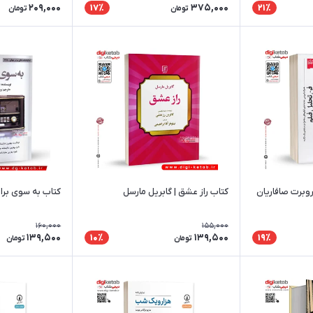
209,000
375,000
17٪
21٪
تومان
تومان
روبرت صافاریان
کتاب راز عشق | گابریل مارسل
کتاب به سوی برا
160,000
155,000
139,500
139,500
10٪
19٪
تومان
تومان