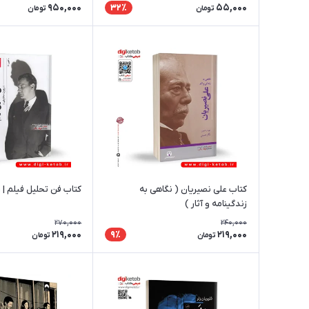
950,000
55,000
32٪
تومان
تومان
کتاب علی نصیریان ( نگاهی به
کتاب فن تحلیل فیلم | 
زندگینامه و آثار )
270,000
240,000
219,000
219,000
9٪
تومان
تومان