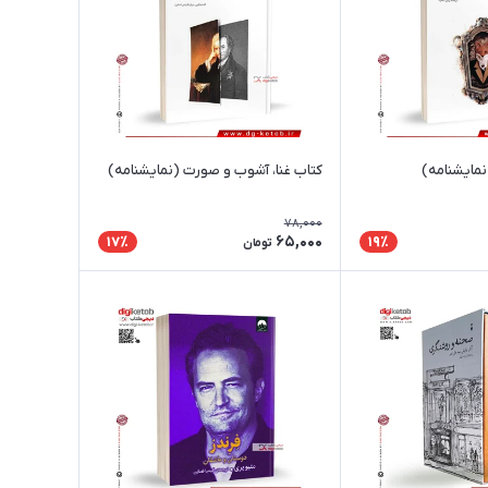
نمایشنامه)
کتاب غنا، آشوب و صورت (نمایشنامه)
78,000
65,000
17٪
19٪
تومان