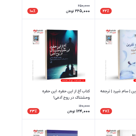
250,000
225,000
10٪
22٪
تومان
ن | سام شپرد | ترجمه
کتاب آخ از این حفره، این حفره
وحشتناک در روح آدمی!
160,000
124,000
23٪
27٪
تومان