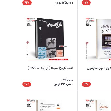
125,000
22٪
17٪
تومان
دوی | نیل سایمون
کتاب تاریخ سینما ( از ابتدا تا 1970)
780,000
650,000
17٪
13٪
تومان