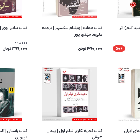
ید گیم) اثر
کتاب هملت | ویلیام شکسپیر | ترجمه
کتاب سانی بوی | 
علیرضا مهدی پور
445,000
399,000
490,000
50٪
تومان
تومان
ای ایران
کتاب تجربه‌نگاری فیلم اول | پیمان
کتاب راستان | آلب
شوقی
نوروزی