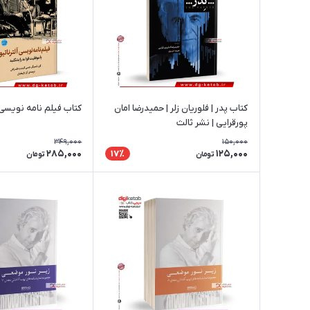
کتاب پدر | فلوریان زلر | حمیدرضا امان
کتاب فیلم نامه نویسی آ
پورقرایی | نشر ثالث
349,000
150,000
285,000
125,000
17٪
تومان
تومان