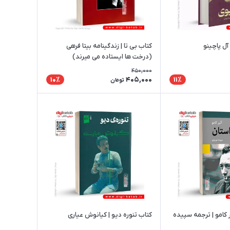
آل پاچینو
کتاب بی تا | زندگینامه بیتا فرهی
(درخت ها ایستاده می میرند)
450,000
405,000
10٪
11٪
تومان
ر کامو | ترجمه سپیده
کتاب تنوره دیو | کیانوش عیاری