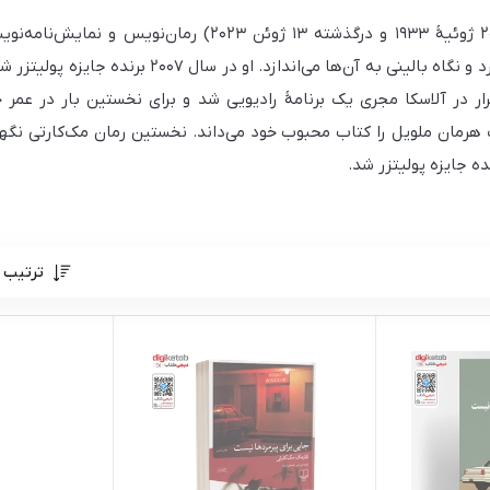
کورمک مک‌کارتی (به انگلیسی: Cormac McCarthy؛ متولد ۲۰ ژوئ
 در آلاسکا مجری یک برنامهٔ رادیویی شد و برای نخستین بار در عمر خ
هرمان ملویل را کتاب محبوب خود می‌داند. نخستین رمان مک‌کارتی نگهبا
ترتیب 