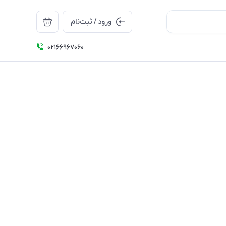
ورود / ثبت‌نام
۰۲۱66967060