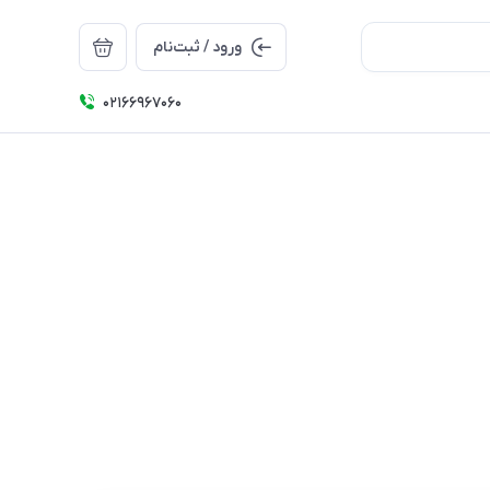
ورود / ثبت‌نام
۰۲۱66967060