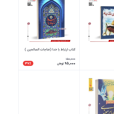
کتاب ارتباط با خدا (مناجات الصالحین )
150,000
95,000
37٪
تومان