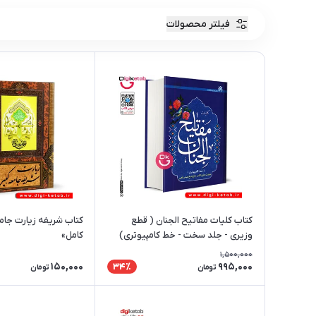
فیلتر محصولات
کتاب کلیات مفاتیح الجنان ( قطع
کتاب شریفه زیارت جامع
وزیری - جلد سخت - خط کامپیوتری)
کامل»
1,500,000
150,000
995,000
34٪
تومان
تومان