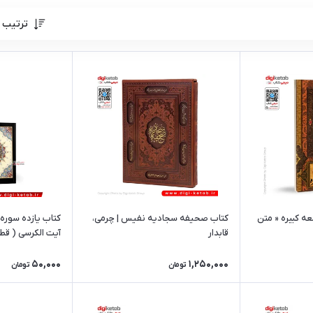
ترتیب 
ه کبیره « متن
کتاب صحیفه سجادیه نفیس | چرمی،
کتاب یازده سوره 
قابدار
آیت الکرسی ( قط
50,000
1,250,000
تومان
تومان