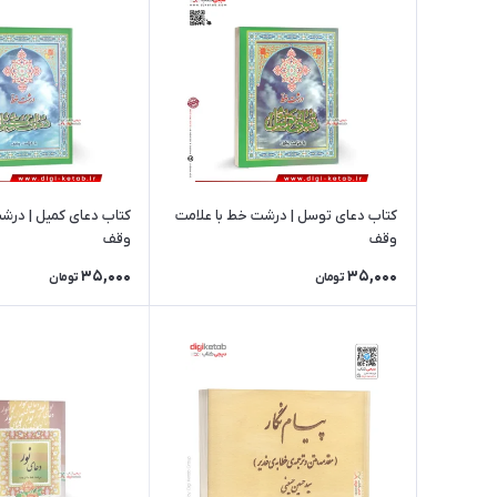
کتاب دعای توسل | درشت خط با علامت
کتاب دعای کمیل | درش
وقف
وقف
35,000
35,000
تومان
تومان