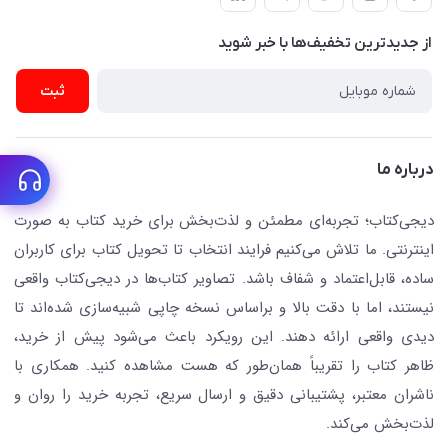
ناشران همکار
پیگیری سفارشات
نویسندگان و مترجمان
از جدید‌ترین تخفیف‌ها با‌ خبر شوید
رهگیری مرسولات پستی
لوازم التحریر
ارسال تیکت پشتیبانی
ثبت
تجهیزات آموزشی و کمک آموزشی
حریم خصوصی
کافه دیجی کتاب
تماس با ما
درباره ما
جستجو در سایت
درباره ما
کتابیاب
دیجی‌کتاب؛ تجربه‌ای مطمئن و لذت‌بخش برای خرید کتاب به صورت
اینترنتی. ما تلاش می‌کنیم فرایند انتخاب تا تحویل کتاب برای کاربران
ساده، قابل‌اعتماد و شفاف باشد. تصاویر کتاب‌ها در دیجی‌کتاب واقعی
نیستند، اما با دقت بالا و براساس نسخه چاپی شبیه‌سازی شده‌اند تا
دیدی واقعی ارائه دهند. این رویکرد باعث می‌شود پیش از خرید،
ظاهر کتاب را تقریباً همان‌طور که هست مشاهده کنید. همکاری با
ناشران معتبر، پشتیبانی دقیق و ارسال سریع، تجربه خرید را روان و
لذت‌بخش می‌کند.