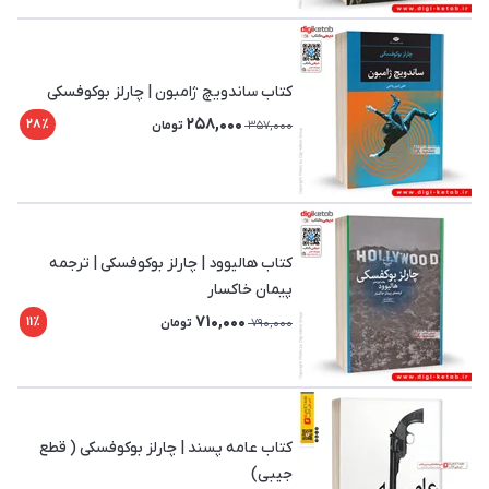
کتاب ساندویچ ژامبون | چارلز بوکوفسکی
258,000
28٪
357,000
تومان
کتاب هالیوود | چارلز بوکوفسکی | ترجمه
پیمان خاکسار
710,000
11٪
790,000
تومان
کتاب عامه پسند | چارلز بوکوفسکی ( قطع
جیبی)