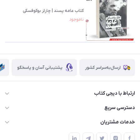
کتاب عامه پسند | چارلز بوکوفسکی
ناموجود
ارسال‌به‌سراسر کشور
پشتیبانی آسان و پاسخگو
ارتباط با دیجی کتاب
021-66483376
دسترسی سریع
dgketab4@gmail.ir
کتاب (دسته‌بندی)
خدمات مشتریان
دفتر مرکزی: تهران.میدان‌انقلاب، کارگر جنوبی، وحید نظری. روبروی
فروشگاه
راهنما
پلیس امنیت .پلاک 150 (🚷 فروش فقط به صورت آنلاین)