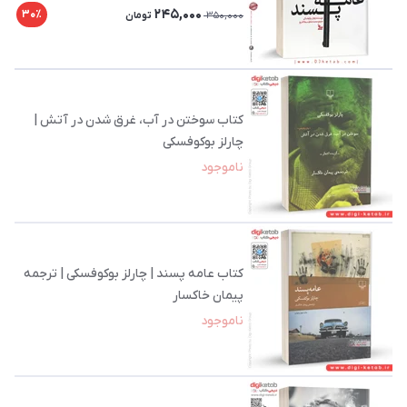
245,000
30٪
350,000
تومان
کتاب سوختن در آب، غرق شدن در آتش |
چارلز بوکوفسکی
ناموجود
کتاب عامه پسند | چارلز بوکوفسکی | ترجمه
پیمان خاکسار
ناموجود