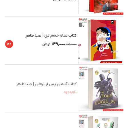
کتاب تمام خشم من | صبا طاهر
149,000
12٪
169,000
تومان
کتاب آسمان پس از توفان | صبا طاهر
ناموجود