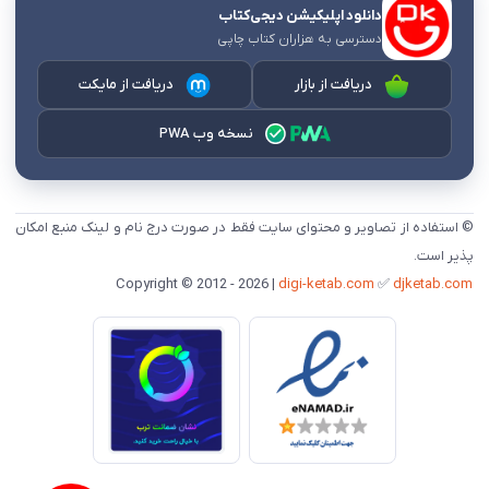
دانلود اپلیکیشن دیجی‌کتاب
دسترسی به هزاران کتاب چاپی
دریافت از بازار
دریافت از مایکت
نسخه وب PWA
© استفاده از تصاویر و محتوای سایت فقط در صورت درج نام و لینک منبع امکان
پذیر است.
digi-ketab.com
✅
djketab.com
Copyright © 2012 - 2026 |