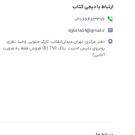
ارتباط با دیجی کتاب
021-66483376
dgketab4@gmail.ir
دفتر مرکزی: تهران.میدان‌انقلاب، کارگر جنوبی، وحید نظری.
روبروی پلیس امنیت .پلاک 150 (🚷 فروش فقط به صورت
آنلاین)