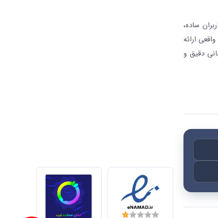
بران ساده،
واقعی ارائه
انی دقیق و