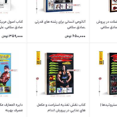
ضلات در پروش
آناتومی انسانی برای رشته های قدرتی
کتاب اصول مربیگر
 صادق سلامی
,صادق سلامی
صادق سلامی، علی
359,000
650,000
تومان
تومان
ستروئیدها |
كتاب نقش تغذيه،استراحت و مكمل
دايره المعارف م
هاي غذايي در پرورش اندام
مصرف بهینه