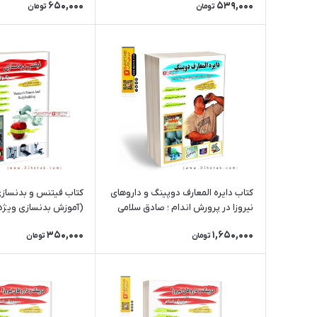
650,000
539,000
تومان
تومان
کتاب دایره المعارف دوپینگ و داروهای
کتاب فیتنس و 
نیروزا در پرورش اندام ؛ صادق سلامی
(آموزش بدنسازی ویژه 
350,000
1,650,000
تومان
تومان