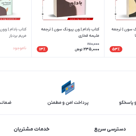
ون پیونگ سون | ترجمه
کتاب بادام | ون پیونگ سون | ترجمه
کتاب بادام | وو
ملیحه فخاری
مریم بردبار
270,000
ناموجود
235,000
13٪
53٪
تومان
و پاسخگو
پرداخت امن و مطمئن
ضمانت 
دسترسی سریع
خدمات مشتریان