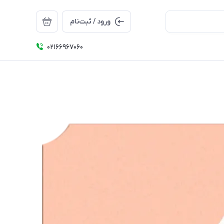
ورود / ثبت‌نام
۰۲۱66967060