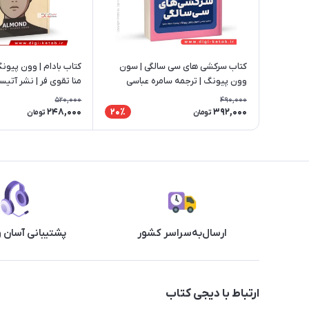
کتاب سرکشی های سی سالگی | سون
کتاب بادام | و
وون پیونگ | ترجمه سامره عباسی
منا تقوی فر | نشر آتیسا
520,000
490,000
248,000
392,000
20٪
تومان
تومان
ارسال‌به‌سراسر کشور
پشتیبانی آسان 
ارتباط با دیجی کتاب