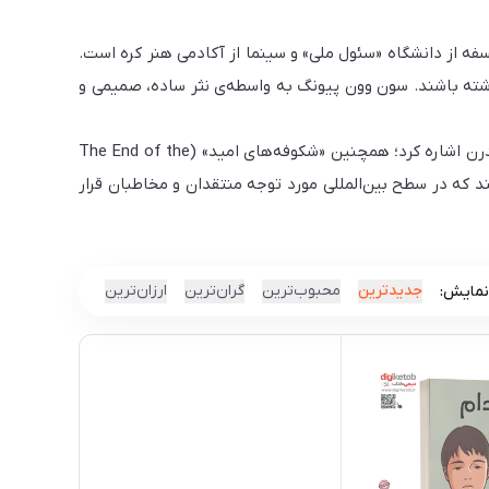
ال ۱۹۷۹ در سئول به دنیا آمده. او فارغ‌التحصیل فلسفه از دانشگاه «سئول ملی» و سینما از آکادمی هنر کره است.
شته باشند. سون وون پیونگ به واسطه‌ی نثر ساده، صمیمی و
از مشهورترین آثار او می‌توان به رمان پرفروش «بادام» (Almond)، اثر ژرف و تأثیرگذاری درباره همدلی و عاطفه در دنیای بی‌احساس مدرن اشاره کرد؛ همچنین «شکوفه‌های امید» (The End of the
C) و «وِرا ناپدید می‌شود» (Vera Disappears) از آثار مهم دیگر او هستند که در سطح بین‌المللی مورد توجه منتقدان و مخاطبان قرار
جدیدترین
محبوب‌ترین
گران‌ترین
ارزان‌ترین
نمایش: