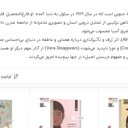
سون وون پیونگ نویسنده، فیلم‌نامه‌نویس و کارگردان اهل کره جنوبی است که در س
اهی ترکیبی از تحلیل درونی انسان و تصویری شاعرانه از جامعه مدرن دا
شرق آسیا محسوب می‌شود.
Summer)، «سرکشی‌های سی سالگی» (ounterattacks at Thirty
ی و مفهوم «زیستن اصیل» در جها پیچیده امروز می‌گردند…
ترتیب 