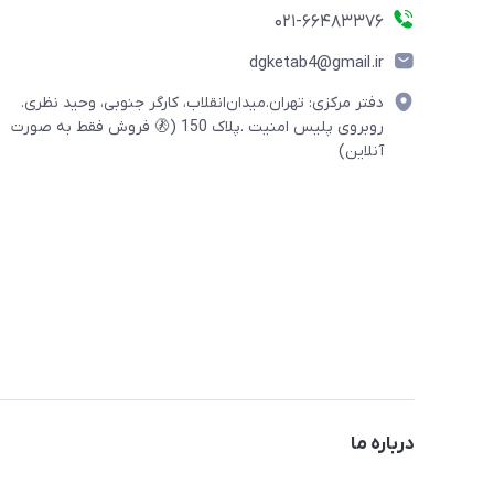
021-66483376
dgketab4@gmail.ir
دفتر مرکزی: تهران.میدان‌انقلاب، کارگر جنوبی، وحید نظری.
روبروی پلیس امنیت .پلاک 150 (🚷 فروش فقط به صورت
آنلاین)
درباره ما