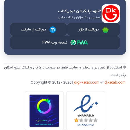
دانلود اپلیکیشن دیجی‌کتاب
دسترسی به هزاران کتاب چاپی
دریافت از بازار
دریافت از مایکت
نسخه وب PWA
© استفاده از تصاویر و محتوای سایت فقط در صورت درج نام و لینک منبع امکان
پذیر است.
digi-ketab.com
✅
djketab.com
Copyright © 2012 - 2026 |