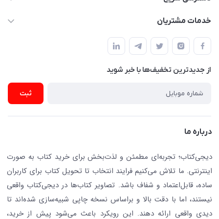
dgketab4@gmail.ir
کتاب (دسته‌بندی)
خدمات مشتریان
دفتر مرکزی: تهران.میدان‌انقلاب، کارگر جنوبی، وحید نظری. روبروی
فروشگاه
راهنما
پلیس امنیت .پلاک 150 (🚷 فروش فقط به صورت آنلاین)
ناشران همکار
پیگیری سفارشات
نویسندگان و مترجمان
از جدید‌ترین تخفیف‌ها با‌ خبر شوید
رهگیری مرسولات پستی
لوازم التحریر
ارسال تیکت پشتیبانی
ثبت
تجهیزات آموزشی و کمک آموزشی
حریم خصوصی
کافه دیجی کتاب
تماس با ما
درباره ما
جستجو در سایت
درباره ما
کتابیاب
دیجی‌کتاب؛ تجربه‌ای مطمئن و لذت‌بخش برای خرید کتاب به صورت
اینترنتی. ما تلاش می‌کنیم فرایند انتخاب تا تحویل کتاب برای کاربران
ساده، قابل‌اعتماد و شفاف باشد. تصاویر کتاب‌ها در دیجی‌کتاب واقعی
نیستند، اما با دقت بالا و براساس نسخه چاپی شبیه‌سازی شده‌اند تا
دیدی واقعی ارائه دهند. این رویکرد باعث می‌شود پیش از خرید،