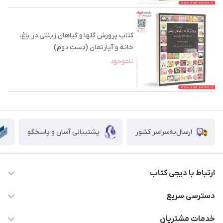
کتاب پرورش گلها و گیاهان زینتی در باغ،
خانه و آپارتمان (دست دوم)
ناموجود
ارسال‌به‌سراسر کشور
پشتیبانی آسان و پاسخگو
ارتباط با دیجی کتاب
021-66483376
دسترسی سریع
dgketab4@gmail.ir
کتاب (دسته‌بندی)
خدمات مشتریان