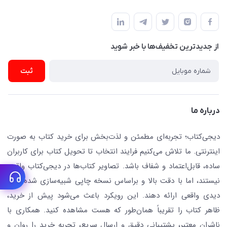
دفتر مرکزی: تهران.میدان‌انقلاب، کارگر جنوبی، وحید نظری. روبروی
فروشگاه
راهنما
پلیس امنیت .پلاک 150 (🚷 فروش فقط به صورت آنلاین)
ناشران همکار
پیگیری سفارشات
نویسندگان و مترجمان
از جدید‌ترین تخفیف‌ها با‌ خبر شوید
رهگیری مرسولات پستی
لوازم التحریر
ارسال تیکت پشتیبانی
ثبت
تجهیزات آموزشی و کمک آموزشی
حریم خصوصی
کافه دیجی کتاب
تماس با ما
درباره ما
جستجو در سایت
درباره ما
کتابیاب
دیجی‌کتاب؛ تجربه‌ای مطمئن و لذت‌بخش برای خرید کتاب به صورت
اینترنتی. ما تلاش می‌کنیم فرایند انتخاب تا تحویل کتاب برای کاربران
ساده، قابل‌اعتماد و شفاف باشد. تصاویر کتاب‌ها در دیجی‌کتاب واقعی
نیستند، اما با دقت بالا و براساس نسخه چاپی شبیه‌سازی شده‌اند تا
دیدی واقعی ارائه دهند. این رویکرد باعث می‌شود پیش از خرید،
ظاهر کتاب را تقریباً همان‌طور که هست مشاهده کنید. همکاری با
ناشران معتبر، پشتیبانی دقیق و ارسال سریع، تجربه خرید را روان و