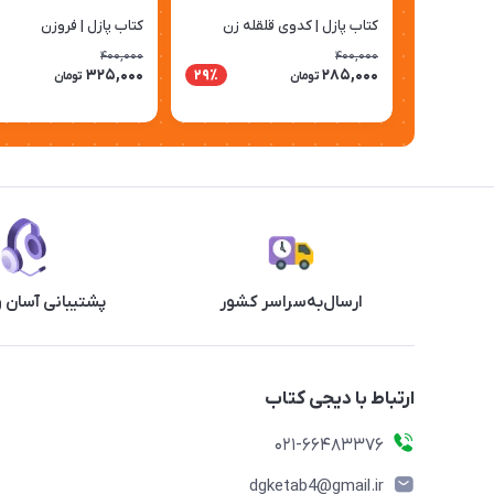
کتاب پازل | کدوی قلقله‌ زن
کتاب پازل | فروزن
400,000
400,000
325,000
285,000
29٪
تومان
تومان
ارسال‌به‌سراسر کشور
پشتیبانی آسان 
ارتباط با دیجی کتاب
021-66483376
dgketab4@gmail.ir