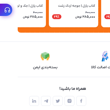
کتاب پازل | جوجه اردک زشت
کتاب پازل | جک و لوبیای سحرآمیز
400,000
400,000
285,000
285,000
29٪
29٪
19
تومان
تومان
اصالت کالا
بسته‌بندی ایمن
همراه ما باشید!