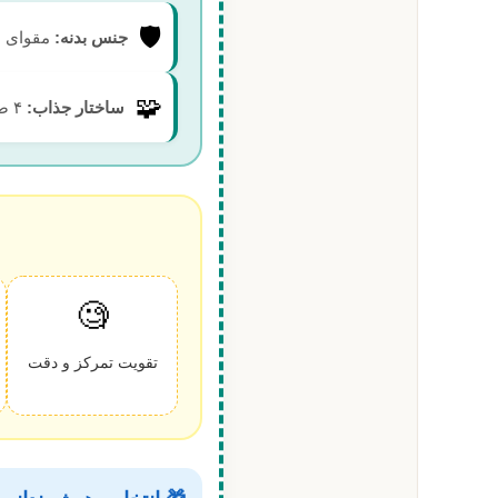
🛡️
جنس بدنه:
مقوای ضخ
🧩
ساختار جذاب:
۴ صفحه قصه + ۴ صفحه پازل
🧐
تقویت تمرکز و دقت