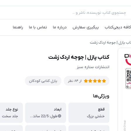
کافه‌ دیجی‌کتاب
پیگیری سفارش
درباره ما
تماس با ما
راهنما
اب پازل | جوجه اردک زشت
کتاب پازل | جوجه اردک زشت
انتشارات ستاره سبز
پازل کتابی کودکان
از
84
نظر
ویژگی‌ها
قطع
ابعاد
نوع جلد
خشتی بزرگ
🟢طول: 22/5 سانتی متر ، 🟢عرض: 21 سانتی متر ، 🟢قطر: 1/5 سانتی متر
جلد سخت