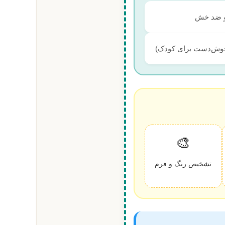
 و ضد خش
🎨
تشخیص رنگ و فرم