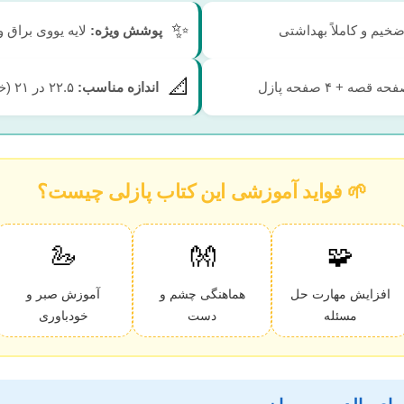
✨
یم و کاملاً بهداشتی
پوشش ویژه:
لایه یووی براق
📐
اندازه مناسب:
۲۲.۵ در ۲۱ (خوش‌دست برای کودک)
🌱 فواید آموزشی این کتاب پازلی چیست؟
🦢
👐
🧩
افزایش مهارت حل
هماهنگی چشم و
آموزش صبر و
مسئله
دست
خودباوری