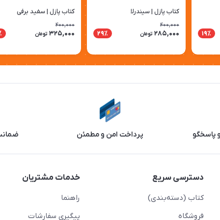
کتاب پازل | سیندرلا
کتاب پازل | سفید برفی
400,000
400,000
325,000
285,000
٪
29٪
19٪
تومان
تومان
و پاسخگو
پرداخت امن و مطمئن
ضمانت 
دسترسی سریع
خدمات مشتریان
کتاب (دسته‌بندی)
راهنما
فروشگاه
پیگیری سفارشات