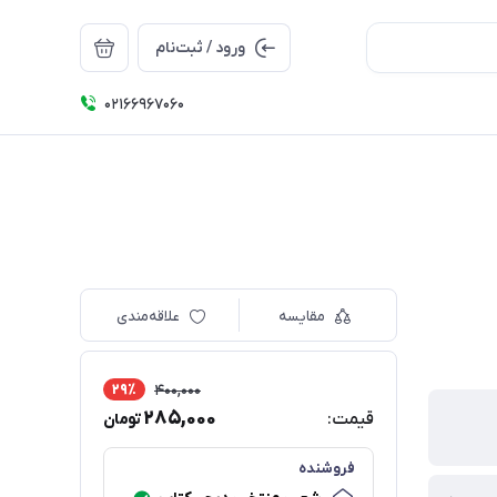
ورود / ثبت‌نام
۰۲۱66967060
مقایسه
علاقه‌مندی
29٪
400,000
285,000
قیمت:
تومان
فروشنده