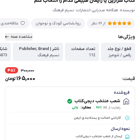
کتاب سزارین یا زایمان طبیعی کدام را انتخاب کنم
نویسنده: هنگامه صدرایی انتشارات: نسیم فرهنگ
روانشناسی کودک و نوجوان
علاقه‌مندی
از
89
نظر
ویژگی‌ها
مشاهده همه
قطع / نوع جلد
تعداد صفحات
ناشر | Publisher, Brand
شابک 13 رقمی | 3
رقعی / شومیز
112
نسیم فرهنگ
6873
45٪
300,000
165,000
قیمت:
تومان
فروشنده
شعب منتخب دیجی‌کتاب
رضایت از کالا
۹۷٪
|
عملکرد:
عالی
گارانتی اصالت و بسته‌بندی ایمن
نحوه ارسال
ارسال از شعب منتخب دیجی‌کتاب