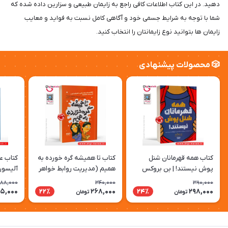
دهید. در این کتاب اطلاعات کافی راجع به زایمان طبیعی و سزارین داده شده که
شما با توجه به شرایط جسمی خود و آگاهی کامل نسبت به فواید و معایب
زایمان ها بتوانید نوع زایمانتان را انتخاب کنید.
🎲 محصولات پیشنهادی
کتاب همه قهرمانان شنل
کتاب تا همیشه گره خورده به
کتاب عل
پوش نیستند! | بن بروکس
همیم (مدیریت روابط خواهر
آلیسون
برادری) | جیمز جی کریست
88,000
340,000
390,000
5,000
268,000
298,000
22٪
24٪
تومان
تومان