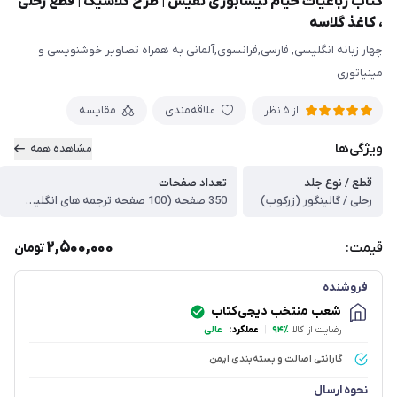
کتاب رباعیات خیام نیشابوری نفیس | طرح کلاسیک | قطع رحلی
، کاغذ گلاسه
چهار زبانه انگلیسی, فارسی,فرانسوی,آلمانی به همراه تصاویر خوشنویسی و
مینیاتوری
علاقه‌مندی
مقایسه
از
5
نظر
ویژگی‌ها
مشاهده همه
قطع / نوع جلد
تعداد صفحات
رحلی / گالینگور (زرکوب)
350 صفحه (100 صفحه ترجمه های انگلیسی,آلمانی,فرانسوی)
2,500,000
قیمت:
تومان
فروشنده
شعب منتخب دیجی‌کتاب
رضایت از کالا
۹۴٪
|
عملکرد:
عالی
گارانتی اصالت و بسته‌بندی ایمن
نحوه ارسال