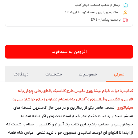
ارسال از شعب منتخب دیجی‌کتاب
مستقیم و بدون واسطه توسط فروشنده
با پست پیشتاز - EMS
۷۳ فروش در هفته گذشته
افزودن به سبدخرید
معرفی
خصوصیات
مشخصات
دیدگاه‌ها
کتاب رباعیات خیام نیشابوری نفیس طرح کلاسیک ,قطع رحلی چهار
زبانه
فارسی، انگلیسی،فرانسوی و آلمانی به انضمام تصاویر زیبای خوشنویسی و
مینیاتوری
؛ نسخه حاضر یکی از زیباترین و در عین حال کاملترین نسخه های
منتشر شده از رباعیات حکیم عمر خیام است بخصوص اگر علاقه مند به
خوشنویسی و خطاطی باشید.این کتاب یک آلبوم و کلکسیون خطاطی هست که
از ابتدا تا انتهای آن توسط اساتیدی همچون جواد فرید فتحی ، عباس شاه قلعه