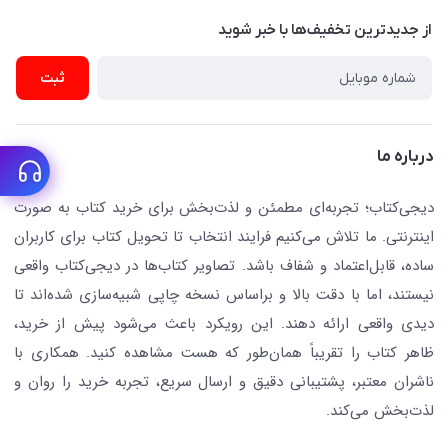
پیگیری سفارشات
نویسندگان و مترجمان
از جدید‌ترین تخفیف‌ها با‌ خبر شوید
رهگیری مرسولات پستی
لوازم التحریر
ارسال تیکت پشتیبانی
ثبت
تجهیزات آموزشی و کمک آموزشی
حریم خصوصی
کافه دیجی کتاب
تماس با ما
درباره ما
جستجو در سایت
درباره ما
کتابیاب
دیجی‌کتاب؛ تجربه‌ای مطمئن و لذت‌بخش برای خرید کتاب به صورت
اینترنتی. ما تلاش می‌کنیم فرایند انتخاب تا تحویل کتاب برای کاربران
ساده، قابل‌اعتماد و شفاف باشد. تصاویر کتاب‌ها در دیجی‌کتاب واقعی
نیستند، اما با دقت بالا و براساس نسخه چاپی شبیه‌سازی شده‌اند تا
دیدی واقعی ارائه دهند. این رویکرد باعث می‌شود پیش از خرید،
ظاهر کتاب را تقریباً همان‌طور که هست مشاهده کنید. همکاری با
ناشران معتبر، پشتیبانی دقیق و ارسال سریع، تجربه خرید را روان و
لذت‌بخش می‌کند.