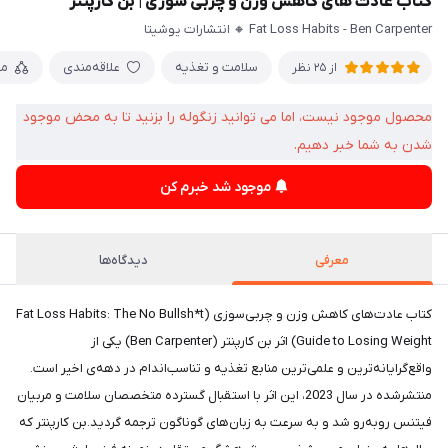
کتاب عادت‌ های کاهش وزن و چربی‌ سوزی | بن کارپنتر
Fat Loss Habits - Ben Carpenter 🔸 انتشارات یوشیتا
سلامت و تغذیه
علاقه‌مندی
مق
از 25 نظر
محصول موجود نیست، اما می توانید زنگوله را بزنید تا به محض موجود
شدن به شما خبر دهیم.
موجود شد خبرم کن
معرفی
دیدگاه‌ها
کتاب عادت‌های کاهش وزن و چربی‌سوزی (Fat Loss Habits: The No Bullsh*t
Guide to Losing Weight) اثر بن کارپنتر (Ben Carpenter) یکی از
واقع‌گرایانه‌ترین و علمی‌ترین منابع تغذیه و تناسب‌اندام در دهه‌ی اخیر است.
منتشرشده در سال 2023، این اثر با استقبال گسترده متخصصان سلامت و مربیان
فیتنس روبه‌رو شد و به سرعت به زبان‌های گوناگون ترجمه گردید.بن کارپنتر که