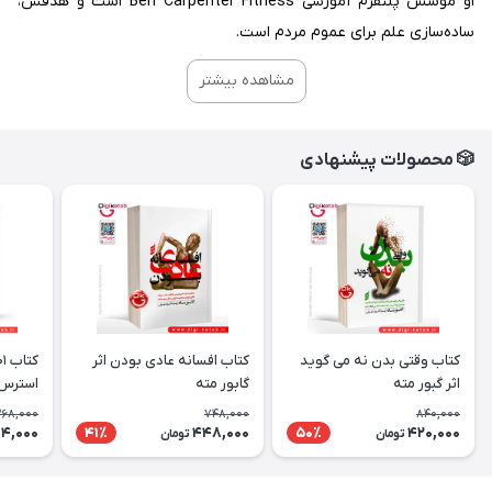
او مؤسس پلتفرم آموزشی Ben Carpenter Fitness است و هدفش،
ساده‌سازی علم برای عموم مردم است.
مشاهده بیشتر
🎲 محصولات پیشنهادی
کتاب وقتی بدن نه می گوید
کتاب افسانه عادی بودن اثر
اثر گبور مته
گابور مته
استرس |
68,000
748,000
840,000
14,000
448,000
420,000
41٪
50٪
تومان
تومان