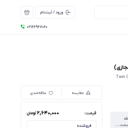
ورود / ثبت‌نام
۰۲۱66967060
جازی)
مقایسه
علاقه‌مندی
2,640,000
قیمت:
تومان
لد
رقعی/ جلد سخت ، با لبه رنگی
فروشنده