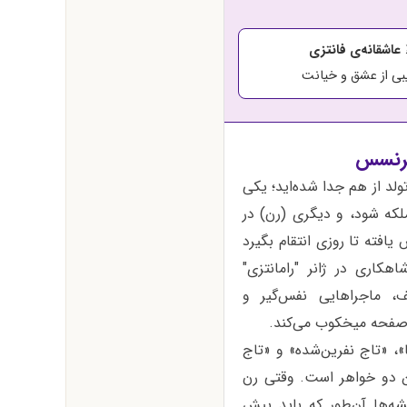
عاشقانه‌ی فانتزی
یبی از عشق و خیانت
 پرنسس
ولد از هم جدا شده‌اید؛ یکی
لکه شود، و دیگری (رن) در
فته تا روزی انتقام بگیرد
هکاری در ژانر "رامانتزی"
، ماجراهایی نفس‌گیر و
ن صفحه میخکوب می‌کند.
»، «تاج نفرین‌شده» و «تاج
ین دو خواهر است. وقتی رن
شه‌ها آن‌طور که باید پیش