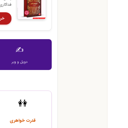
فداکاری
خری
✍️
دویل و وبر
👭
قدرت خواهری