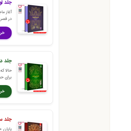
جلد اول: 
آغاز ما
در قصر 
خری
جلد دوم: 
حالا که
برای حف
خری
جلد سوم: ت
پایان ح