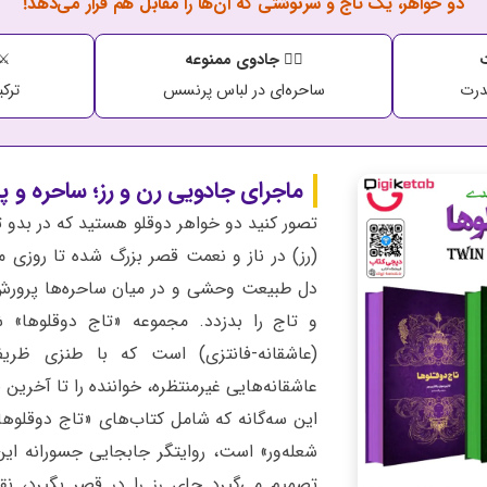
دو خواهر، یک تاج و سرنوشتی که آن‌ها را مقابل هم قرار می‌دهد!
ت
🧙‍♀️
جادوی ممنوعه
⚔️
درت
ساحره‌ای در لباس پرنسس
ترک
ماجرای جادویی رن و رز؛ ساحره و
تصور کنید دو خواهر دوقلو هستید که در بدو ت
(رز) در ناز و نعمت قصر بزرگ شده تا روزی م
دل طبیعت وحشی و در میان ساحره‌ها پرورش یا
و تاج را بدزدد. مجموعه «تاج دوقلوها» شا
(عاشقانه-فانتزی) است که با طنزی ظریف
عاشقانه‌هایی غیرمنتظره، خواننده را تا آخری
این سه‌گانه که شامل کتاب‌های «تاج دوقلوها
شعله‌ور» است، روایتگر جابجایی جسورانه ا
تصمیم می‌گیرد جای رز را در قصر بگیرد، نق