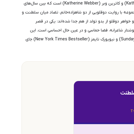
مجموعه‌ی فانتزی‑عاشقانه «تاج دوقلوها (Twin Crowns Trilogy)» اثری از دو نویسنده‌ی برجسته‌ی ادبیات نوجوان، کاترین دویل (Katherine Doyle) و کاترین وبر (Katherine Webber) است که بین سال‌های
منتشر شد: تاج دوقلوها (Twin Crowns)، تاج‌ نفرین‌شده (Cursed Crowns) و تاج شعله‌ور (Flaming Crown). این مجموعه با روایت دوقلویی از دو شاهزاده‌خانم، تضاد میان سلطنت و
ی به تصویر می‌کشد.قلب روایت در سرزمینی تخیلی به نام ایلیور (Erylia) می‌تپد؛ جایی که دو خواهر دوقلو از بدو تولد از هم جدا شده‌اند: یکی در قصر
نوشتار شاعرانه، فضا حماسی و در عین حال احساسی است. این
مجموعه در ژانر فانتزی نوجوان (Young Adult Fantasy) قرار دارد و به سرعت در فهرست پرفروش‌ترین‌های ساندی تایمز (Sunday Times Bestseller) و نیویورک تایمز (New York Times Bestseller) جای
سلطنت
T