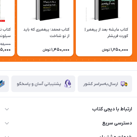
کتاب عایشه بعد از پیغمبر |
کتاب محمد؛ پیغمبری که باید
کتاب نا
کورت فریشلر
از نو شناخت
سیلونه
95,000
5,000
1,450,000
1,250,000
تومان
تومان
ارسال‌به‌سراسر کشور
پشتیبانی آسان و پاسخگو
ارتباط با دیجی کتاب
021-66483376
دسترسی سریع
dgketab4@gmail.ir
کتاب (دسته‌بندی)