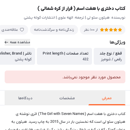
کتاب دختری با هفت اسم ( فرار از کره شمالی )
نویسنده: هیئون سئو لی | ترجمه: الهه علوی | انتشارات کوله پشتی
زندگی‌نامه و سرگذشت‌نامه
علاقه‌مندی
از
100
نظر
ویژگی‌ها
مشاهده همه
قطع / نوع جلد
تعداد صفحات | Print length
ناشر | Publisher, Brand
رقعی / شومیز
432
کوله پشتی
محصول مورد نظر موجود نمی‌باشد.
معرفی
مشخصات
دیدگاه‌ها
کتاب دختری با هفت اسم (The Girl with Seven Names) اثری نوشته ی
هیئون سئو لی است که نخستین بار در سال 2015 به چاپ رسید. هیئون به
عنوان کودکی که در کره ی شمالی بزرگ می شد، یکی از میلیون ها نفری به حساب