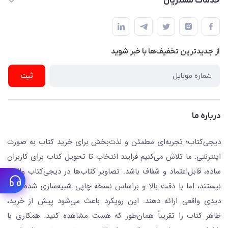
خدمات مشتریان
دفتر مرکزی: تهران.میدان‌انقلاب، کارگر جنوبی، وحید نظری. روبروی
فروشگاه
راهنما
پلیس امنیت .پلاک 150 (🚷 فروش فقط به صورت آنلاین)
ناشران همکار
پیگیری سفارشات
نویسندگان و مترجمان
از جدید‌ترین تخفیف‌ها با‌ خبر شوید
رهگیری مرسولات پستی
لوازم التحریر
ارسال تیکت پشتیبانی
ثبت
تجهیزات آموزشی و کمک آموزشی
حریم خصوصی
کافه دیجی کتاب
تماس با ما
درباره ما
جستجو در سایت
درباره ما
کتابیاب
دیجی‌کتاب؛ تجربه‌ای مطمئن و لذت‌بخش برای خرید کتاب به صورت
اینترنتی. ما تلاش می‌کنیم فرایند انتخاب تا تحویل کتاب برای کاربران
ساده، قابل‌اعتماد و شفاف باشد. تصاویر کتاب‌ها در دیجی‌کتاب واقعی
نیستند، اما با دقت بالا و براساس نسخه چاپی شبیه‌سازی شده‌اند تا
دیدی واقعی ارائه دهند. این رویکرد باعث می‌شود پیش از خرید،
ظاهر کتاب را تقریباً همان‌طور که هست مشاهده کنید. همکاری با