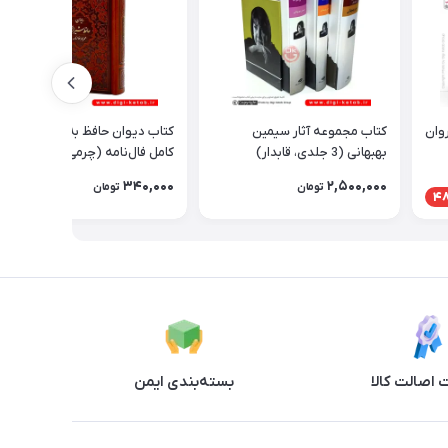
وان
کتاب مجموعه آثار سیمین
کتاب دیوان حافظ به همراه متن
بهبهانی (3 جلدی، قابدار)
کامل فال‌نامه (چرمی - قطع
پالتویی)
340,000
2,500,000
تومان
تومان
4
اصالت کالا
بسته‌بندی ایمن