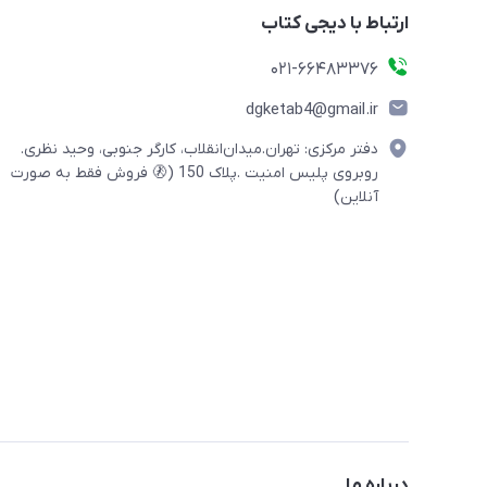
ارتباط با دیجی کتاب
021-66483376
dgketab4@gmail.ir
دفتر مرکزی: تهران.میدان‌انقلاب، کارگر جنوبی، وحید نظری.
روبروی پلیس امنیت .پلاک 150 (🚷 فروش فقط به صورت
آنلاین)
درباره ما