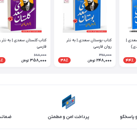
عدی |
کتاب بوستان سعدی | به نثر
کتاب گلستان سعدی | به نثر ر
روان فارسی
فارسی
688,000
398,000
358,000
248,000
8٪
38٪
44٪
تومان
تومان
و پاسخگو
پرداخت امن و مطمئن
ضمانت 