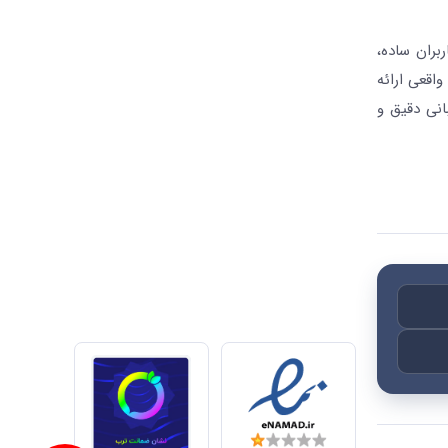
بران ساده،
واقعی ارائه
انی دقیق و