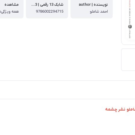
نویسنده | author
شابک 13 رقمی | ISBN-13
مشاهده
احمد شاملو
9786002294715
همه ویژگی‌ه
شاملو نشر چشمه