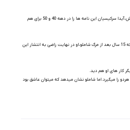
کتاب مثل خون در رگ های من نوشته احمد شاملو،نامه هاییست که شاملو به همسرش می نوشته و او هم پاسخ میدهد.شاملو و همسرش،آیدا سرکیسیان این نامه ها را در دهه 40 و 50 برای هم
آیدا مدت ها راضی به انتشار این نامه ها نشد تا علاقه مندان بتوانند نبوغ شاملو در عاشقانه هایش به همسرش را مطالعه کنند.تا اینکه 15 سال بعد از مرگ شاملو،او در نهایت راضی به انتشار این
ر کار های او هم دید.
ن هردو را میگیرد.اما شاملو نشان میدهد که میتوان عاشق بود