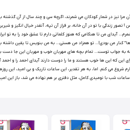
ر آن مرا نیز در شمار کودکان می شمرند، اگرچه سی و چند سال از آن گذش
تصور زندگی با تو در آن خانه، بر فراز آن تپه، آنقدر خیال انگیز و شیرین ب
مرم… آیدای من تا هنگامی که هنوز کلماتی دارم تا عشق خود را به تو ابراز
واقعا” کنار من بودی!… تو همزاد من هستی… به من بنویس تا یقین داشته
ته به جواب توست… تمام بچه های مهربان خوب و مهربان این جا دست به د
رای این که این ها خوب هستند و ما را دوست دارند آیدای احمد را و احمد آ
دارم شروع می کنم. اما، به هر تقدیر، این ساعات تاریک و بی امید، این 
ساعات شب با نومیدی کامل، مثل دفتری بر هم نهاده می شد، باز این امید 