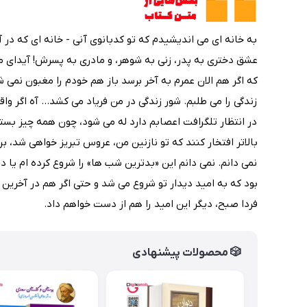
به خانه ای می اندیشیدم که تو کدبانوی آنی - خانه ای که د
عشق دختری به پدر، زنی به شوهر، و مادری به پسرش! آیدای من ! 
که اگر هم الان عمرم به آخر برسد باز هم خودم را مغبون نمی ش
زندگی را می طلبم. شور زندگی در من فریاد می کشد… آه اگر 
در انتظار تلگرافت اعصابم دارد له می شود، چون همه چیز بس
بالاتر افتخار کنند که تو نازنین من، عروس تبریز خواهی شد، ب
نمی دانم. نمی دانم این «بدترین شب ها» را شروع کرده ام یا 
بود که به امید دیدار تو شروع می شد و حتی اگر هم در آخرین 
فردا صبح، دیگر این امید را هم از دست خواهم داد.
🎲 محصولات پیشنهادی