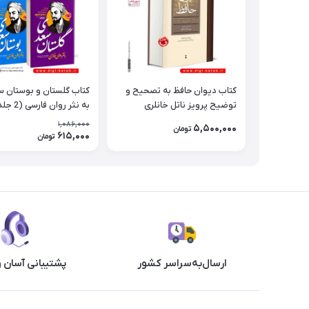
کتاب دیوان حافظ به تصحیح و
کتاب گلستان و بوستان س
توضیح پرویز ناتل خانلری
به نثر روان فارسی (2 جلدی)
1,086,000
5,500,000
تومان
615,000
تومان
ارسال‌به‌سراسر کشور
پشتیبانی آسان 