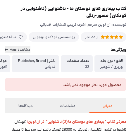
کتاب بیماری های دوستان ما - ناشنوایی (ناشنوایی در
کودکان) مصور-رنگی
نویسنده: آن لوین مترجم: اشرف کریمی انتشارات: قدیانی
روانشناسی کودک و نوجوان
علاقه‌مندی
از
88
نظر
ویژگی‌ها
مشاهده همه
قطع / نوع جلد
تعداد صفحات
ناشر | Publisher, Brand
موضوع |
وزیری / شومیز
32
قدیانی
آموز
محصول مورد نظر موجود نمی‌باشد.
معرفی
مشخصات
دیدگاه‌ها
معرفی کتاب "بیماری های دوستان ما (2) ناشنوایی" اثر آن لوین؛
کودکان
ناشنوا در کشور انگلستان نزدیک به 28000 کودک ناشنوایی متوسط تا عمیق