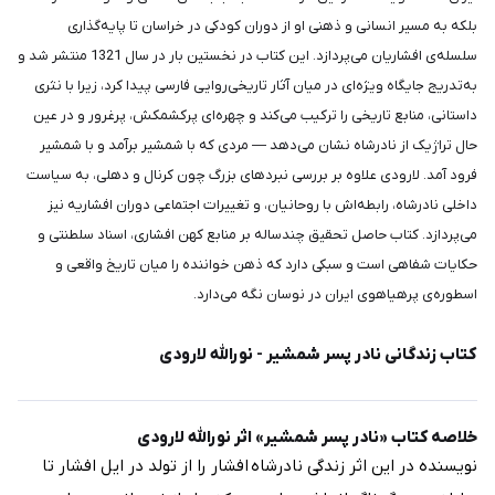
بلکه به مسیر انسانی و ذهنی او از دوران کودکی در خراسان تا پایه‌گذاری
سلسله‌ی افشاریان می‌پردازد. این کتاب در نخستین بار در سال 1321 منتشر شد و
به‌تدریج جایگاه ویژه‌ای در میان آثار تاریخی‌روایی فارسی پیدا کرد، زیرا با نثری
داستانی، منابع تاریخی را ترکیب می‌کند و چهره‌ای پرکشمکش، پرغرور و در عین
حال تراژیک از نادرشاه نشان می‌دهد — مردی که با شمشیر برآمد و با شمشیر
فرود آمد. لارودی علاوه بر بررسی نبردهای بزرگ چون کرنال و دهلی، به سیاست
داخلی نادرشاه، رابطه‌اش با روحانیان، و تغییرات اجتماعی دوران افشاریه نیز
می‌پردازد. کتاب حاصل تحقیق چندساله بر منابع کهن افشاری، اسناد سلطنتی و
حکایات شفاهی است و سبکی دارد که ذهن خواننده را میان تاریخ واقعی و
اسطوره‌ی پرهیاهوی ایران در نوسان نگه می‌دارد.
کتاب زندگانی نادر پسر شمشیر - نورالله لارودی
خلاصه کتاب «نادر پسر شمشیر» اثر نورالله لارودی
نویسنده در این اثر زندگی نادرشاه افشار را از تولد در ایل افشار تا