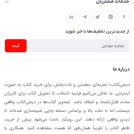
خدمات مشتریان
دفتر مرکزی: تهران.میدان‌انقلاب، کارگر جنوبی، وحید نظری. روبروی
فروشگاه
راهنما
پلیس امنیت .پلاک 150 (🚷 فروش فقط به صورت آنلاین)
ناشران همکار
پیگیری سفارشات
نویسندگان و مترجمان
از جدید‌ترین تخفیف‌ها با‌ خبر شوید
رهگیری مرسولات پستی
لوازم التحریر
ارسال تیکت پشتیبانی
ثبت
تجهیزات آموزشی و کمک آموزشی
حریم خصوصی
کافه دیجی کتاب
تماس با ما
درباره ما
جستجو در سایت
درباره ما
کتابیاب
دیجی‌کتاب؛ تجربه‌ای مطمئن و لذت‌بخش برای خرید کتاب به صورت
اینترنتی. ما تلاش می‌کنیم فرایند انتخاب تا تحویل کتاب برای کاربران
ساده، قابل‌اعتماد و شفاف باشد. تصاویر کتاب‌ها در دیجی‌کتاب واقعی
نیستند، اما با دقت بالا و براساس نسخه چاپی شبیه‌سازی شده‌اند تا
دیدی واقعی ارائه دهند. این رویکرد باعث می‌شود پیش از خرید،
ظاهر کتاب را تقریباً همان‌طور که هست مشاهده کنید. همکاری با