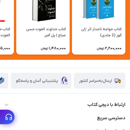
کتاب خواجه تاجدار اثر ژان
کتاب خداوند الموت حسن
کتاب ح
گور (2 جلدی)
صباح | پل آمیر
الموت |
منصور
75,000
1,480,000
2,200,000
تومان
تومان
ارسال‌به‌سراسر کشور
پشتیبانی آسان و پاسخگو
ارتباط با دیجی کتاب
021-66483376
دسترسی سریع
dgketab4@gmail.ir
کتاب (دسته‌بندی)