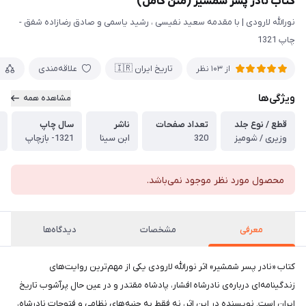
کتاب نادر پسر شمشیر (متن کامل)
نورالله لارودی | با مقدمه سعید نفیسی ، رشید یاسمی و صادق رضازاده شفق -
چاپ 1321
تاریخ ایران 🇮🇷
علاقه‌مندی
م
از
103
نظر
ویژگی‌ها
مشاهده همه
قطع / نوع جلد
تعداد صفحات
ناشر
سال چاپ
وزیری / شومیز
320
ابن سینا
1321- بازچاپ
محصول مورد نظر موجود نمی‌باشد.
معرفی
مشخصات
دیدگاه‌ها
کتاب «نادر پسر شمشیر» اثر نورالله لارودی یکی از مهم‌ترین روایت‌های
زندگینامه‌ای درباره‌ی نادرشاه افشار، پادشاه مقتدر و در عین حال پرآشوب تاریخ
ایران است. نویسنده در این اثر، نه فقط به جنبه‌های نظامی و فتوحات نادرشاه،