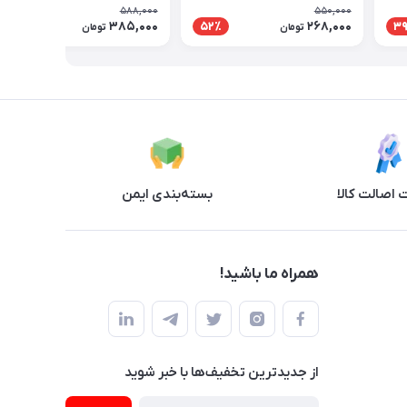
588,000
550,000
385,000
268,000
35٪
52٪
3
تومان
تومان
اصالت کالا
بسته‌بندی ایمن
همراه ما باشید!
از جدید‌ترین تخفیف‌ها با‌ خبر شوید