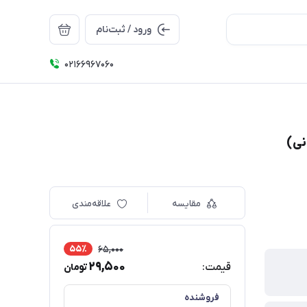
ورود / ثبت‌نام
۰۲۱66967060
نی)
مقایسه
علاقه‌مندی
55٪
65,000
29,500
قیمت:
تومان
فروشنده