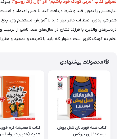
معرفی کتاب "مربی کودک خود باشیم" اثر "ژان ژاک روسو"؛
پیوند ع
نیازهایش را بدون قید و شرط دریافت کند تا حس اعتماد و امنیت 
همراهی بدون اضطراب مادر نیاز دارد تا آموزش مستقیم وی. پنج سا
دردسرهای والدین با فرزندانشان در سال‌های بعد، ناشی از تربیت 
نظم به کودک کاری است دشوار که باید با تعریف و تمجید و مقررات 
🎲 محصولات پیشنهادی
کتاب همه قهرمانان شنل پوش
کتاب تا همیشه گره خورده
نیستند! | بن بروکس
همیم (مدیریت روابط خو