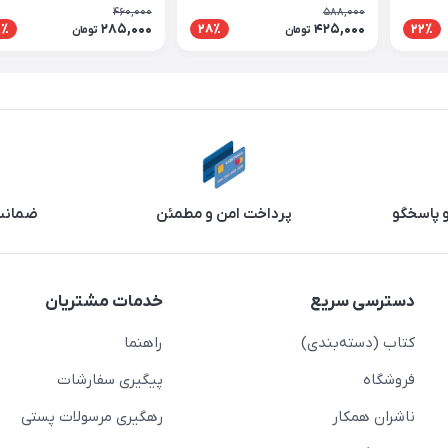
ت
460,000
588,000
285,000
425,000
9٪
28٪
22٪
تومان
تومان
و پاسخگو
پرداخت امن و مطمئن
ضمانت 
دسترسی سریع
خدمات مشتریان
کتاب (دسته‌بندی)
راهنما
فروشگاه
پیگیری سفارشات
ناشران همکار
رهگیری مرسولات پستی