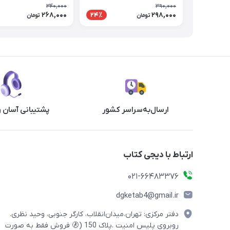
برادری) | جیمز جی کریس
340,000
390,000
268,000
298,000
24٪
تومان
تومان
ارسال‌به‌سراسر کشور
پشتیبانی آسان 
ارتباط با دیجی کتاب
021-66483376
dgketab4@gmail.ir
دفتر مرکزی: تهران.میدان‌انقلاب، کارگر جنوبی، وحید نظری.
روبروی پلیس امنیت .پلاک 150 (🚷 فروش فقط به صورت