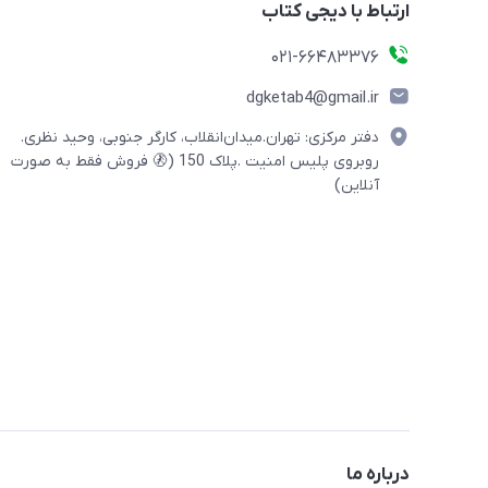
ارتباط با دیجی کتاب
021-66483376
dgketab4@gmail.ir
دفتر مرکزی: تهران.میدان‌انقلاب، کارگر جنوبی، وحید نظری.
روبروی پلیس امنیت .پلاک 150 (🚷 فروش فقط به صورت
آنلاین)
درباره ما