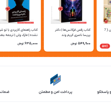
مجموعه آثار تیک نات هان ( 7
کتاب رقص فرکانس‌ها | دکتر
کتاب راهنمای کاربردی با تو ش
پریسا ناصری کریم وند
نشده | مارک ولن | ترجمه بنف
شریفی‌خو
635,000
549,900
تومان
تومان
57٪
و پاسخگو
پرداخت امن و مطمئن
ضمانت 