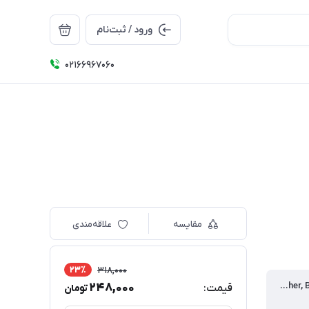
ورود / ثبت‌نام
۰۲۱66967060
مقایسه
علاقه‌مندی
23٪
318,000
ناشر | Publisher, Brand
248,000
قیمت:
تومان