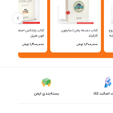
روع
کتاب دغدغه زمان | سایمون
کتاب پارادکس اجتماعی | ویلیام
شه
گارفیلد
فون هیپل
1,400,000
1,200,000
تومان
تومان
اصالت کالا
بسته‌بندی ایمن