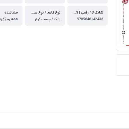
شابک 13 رقمی | ISBN-13
نوع کاغذ / نوع صحافی
مشاهده
9789646142435
بالک / چسب گرم
همه ویژگی‌ه