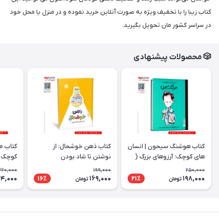
کتاب زیبا را با تخفیف ویژه به صورت آنلاین خرید نموده و در منزل یا محل خود
در سراسر کشور مان تحویل بگیرید.
🎲 محصولات پیشنهادی
کتاب هوشنگ سیحون | انسان
کتاب ذهن خوشحال: از
کتاب ما
های کوچک؛ آرزوهای بزرگ (
نوشتن تا شاد بودن
کوچک؛ 
کودک، مصور)
مصور)
220,000
199,000
250,000
74,000
169,000
198,000
16٪
21٪
تومان
تومان