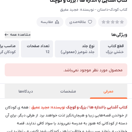
کتاب آشنایی با اندازه ها / بزرگ و کوچک
کتاب کودک-داستان - نويسنده: مجید عمیق
علاقه‌مندی
مقایسه
ویژگی‌ها
مشاهده همه
قطع کتاب
نوع جلد
تعداد صفحات
مناسب برا
خشتی بزرگ
جلد شومیز (معمولی)
12
کودکان گر
محصول مورد نظر موجود نمی‌باشد.
معرفی
مشخصات
دیدگاه‌ها
کتاب آشنایی با اندازه ها / بزرگ و کوچک
نويسنده: مجید عمیق :
همه ی کودکان
از خواندن قصه‌هایی زیبا و هیجان‌انگیز لذت خواهند برد. از طرفی دیگر، برای آن
دسته از کودکانی که هنوز به مدرسه نمی‌روند یا سواد کافی ندارند، قصه
خواندن می‌تواند سبب رشد و خلاقیت ذهنی کودکان شود.اکنون می توانید این