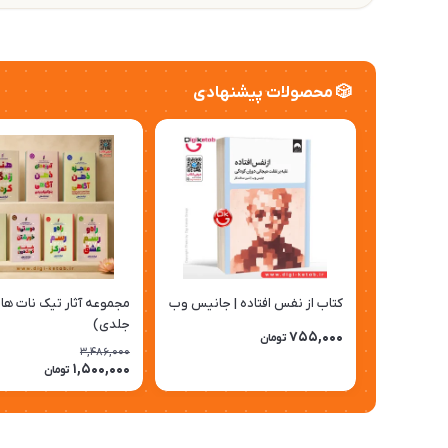
🎲 محصولات پیشنهادی
کتاب از نفس افتاده | جانیس وب
جلدی)
755,000
تومان
3,486,000
1,500,000
تومان