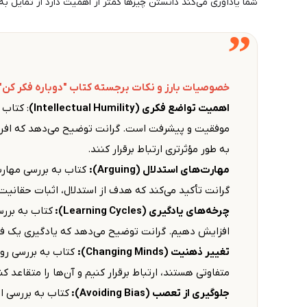
شما یادآوری می‌کند دانستن چیزها کمتر از اهمیت دارد از تمایل ب
”
خصوصیات بارز و نکات برجسته کتاب "دوباره فکر کن"
اهمیت تواضع فکری (Intellectual Humility)
: کتاب 
موفقیت و پیشرفت است. گرانت توضیح می‌دهد که افرادی
به طور مؤثرتری ارتباط برقرار کنند.
مهارت‌های استدلال (Arguing):
کتاب به بررسی مهارت‌
گرانت تأکید می‌کند که هدف از استدلال، اثبات حقان
چرخه‌های یادگیری (Learning Cycles):
کتاب به بررس
افزایش دهیم. گرانت توضیح می‌دهد که یادگیری یک فر
تغییر ذهنیت (Changing Minds):
کتاب به بررسی روش
متفاوتی هستند، ارتباط برقرار کنیم و آن‌ها را متقاعد
جلوگیری از تعصب (Avoiding Bias):