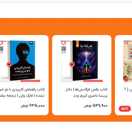
مجموعه آثار تیک نات هان ( 7
کتاب رقص فرکانس‌ها | دکتر
کتاب راهنمای کاربردی با تو ش
پریسا ناصری کریم وند
نشده | مارک ولن | ترجمه بنف
شریفی‌خو
635,000
549,900
تومان
تومان
57٪