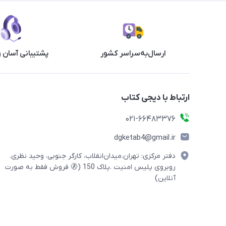
ارسال‌به‌سراسر کشور
پشتیبانی آسان 
ارتباط با دیجی کتاب
021-66483376
dgketab4@gmail.ir
دفتر مرکزی: تهران.میدان‌انقلاب، کارگر جنوبی، وحید نظری.
روبروی پلیس امنیت .پلاک 150 (🚷 فروش فقط به صورت
آنلاین)