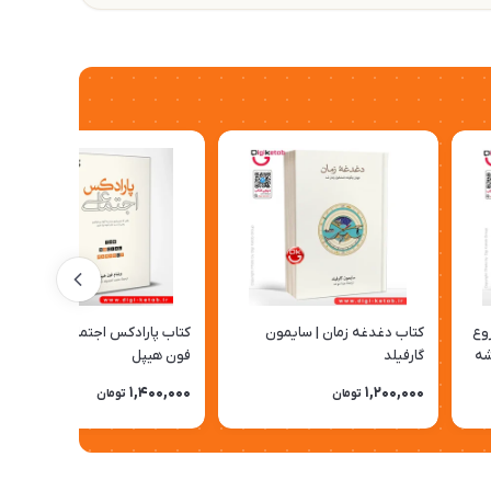
روع
کتاب دغدغه زمان | سایمون
کتاب پارادکس اجتماعی | ویلیام
شه
گارفیلد
فون هیپل
1,400,000
1,200,000
تومان
تومان